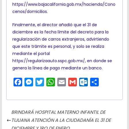
https://www.bajacalifornia.gob.mx/hacienda/Cono
cenos/domicilios.
Finalmente, el director añadió que el 31 de
diciembre es la fecha límite del decreto para la
regularización de carros extranjeros, advirtiendo
que este trámite es personal, y solo se realiza
mediante el portal
https://regularizaauto.sspc.gob.mx/, en donde se
genera la línea de pago mediante un banco.
F
M
T
W
E
G
O
C
a
e
w
h
m
m
u
o
c
s
i
a
a
a
t
m
e
s
t
t
i
i
l
p
BRINDARÁ HOSPITAL MATERNO INFANTIL DE
b
e
t
s
l
l
o
a
TIJUANA ATENCIÓN A LA CIUDADANÍA EL 31 DE
o
n
e
A
o
r
DICIEMBRE Y 1RO DE ENERO