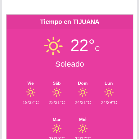
o
m
Tiempo en TIJUANA
22°
C
Soleado
Vie
Sáb
Dom
Lun
19/32°C
23/31°C
24/31°C
24/29°C
Mar
Mié
23/29°C
22/27°C