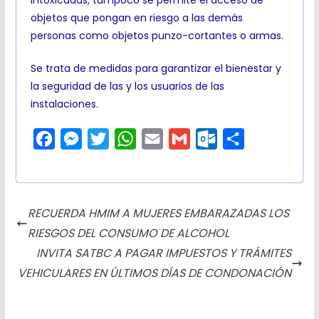
objetos que pongan en riesgo a las demás
personas como objetos punzo-cortantes o armas.
Se trata de medidas para garantizar el bienestar y
la seguridad de las y los usuarios de las
instalaciones.
F
M
T
W
E
G
O
C
a
e
w
h
m
m
u
o
c
s
i
a
a
a
t
m
e
s
t
t
i
i
l
p
RECUERDA HMIM A MUJERES EMBARAZADAS LOS
b
e
t
s
l
l
o
a
RIESGOS DEL CONSUMO DE ALCOHOL
o
n
e
A
o
r
INVITA SATBC A PAGAR IMPUESTOS Y TRÁMITES
o
g
r
p
k
t
VEHICULARES EN ÚLTIMOS DÍAS DE CONDONACIÓN
k
e
p
.
i
r
c
r