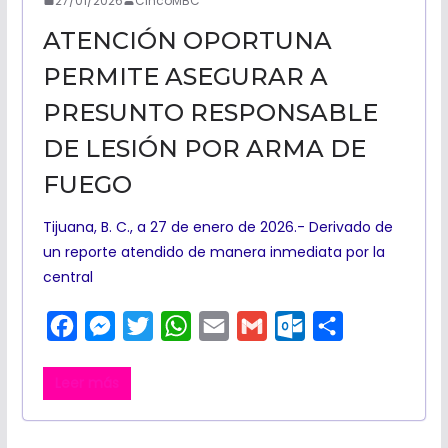
27/01/2026
CincoMBC
ATENCIÓN OPORTUNA
PERMITE ASEGURAR A
PRESUNTO RESPONSABLE
DE LESIÓN POR ARMA DE
FUEGO
Tijuana, B. C., a 27 de enero de 2026.- Derivado de
un reporte atendido de manera inmediata por la
central
F
M
T
W
E
G
O
C
a
e
w
h
m
m
u
o
Leer más
c
s
i
a
a
a
t
m
e
s
t
t
i
i
l
p
b
e
t
s
l
l
o
a