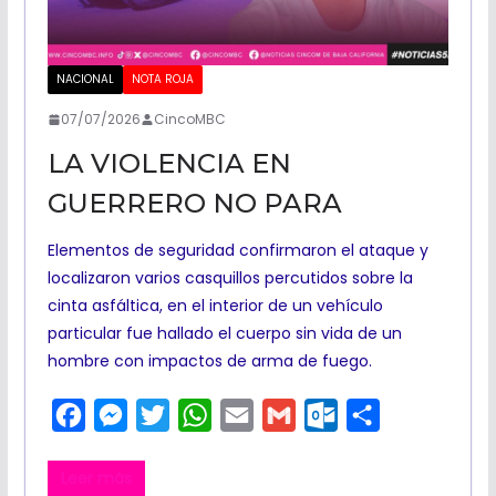
m
NACIONAL
NOTA ROJA
07/07/2026
CincoMBC
LA VIOLENCIA EN
GUERRERO NO PARA
Elementos de seguridad confirmaron el ataque y
localizaron varios casquillos percutidos sobre la
cinta asfáltica, en el interior de un vehículo
particular fue hallado el cuerpo sin vida de un
hombre con impactos de arma de fuego.
F
M
T
W
E
G
O
C
a
e
w
h
m
m
u
o
Leer más
c
s
i
a
a
a
t
m