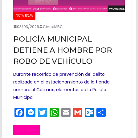
m
NOTA ROJA
03/03/2026
CincoMBC
POLICÍA MUNICIPAL
DETIENE A HOMBRE POR
ROBO DE VEHÍCULO
Durante recorrido de prevención del delito
realizado en el estacionamiento de la tienda
comercial Calimax, elementos de la Policía
Municipal
F
M
T
W
E
G
O
C
a
e
w
h
m
m
u
o
Leer más
c
s
i
a
a
a
t
m