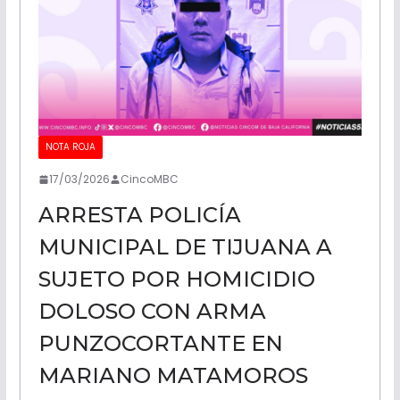
k
e
p
.
i
r
c
r
o
m
NOTA ROJA
17/03/2026
CincoMBC
ARRESTA POLICÍA
MUNICIPAL DE TIJUANA A
SUJETO POR HOMICIDIO
DOLOSO CON ARMA
PUNZOCORTANTE EN
MARIANO MATAMOROS