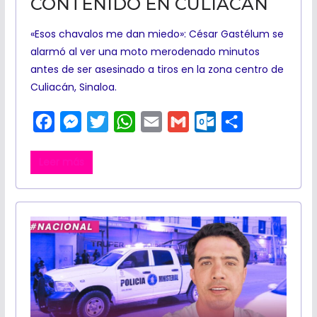
CONTENIDO EN CULIACÁN
«Esos chavalos me dan miedo»: César Gastélum se
alarmó al ver una moto merodenado minutos
antes de ser asesinado a tiros en la zona centro de
Culiacán, Sinaloa.
F
M
T
W
E
G
O
C
a
e
w
h
m
m
u
o
Leer más
c
s
i
a
a
a
t
m
e
s
t
t
i
i
l
p
b
e
t
s
l
l
o
a
o
n
e
A
o
r
o
g
r
p
k
t
k
e
p
.
i
r
c
r
o