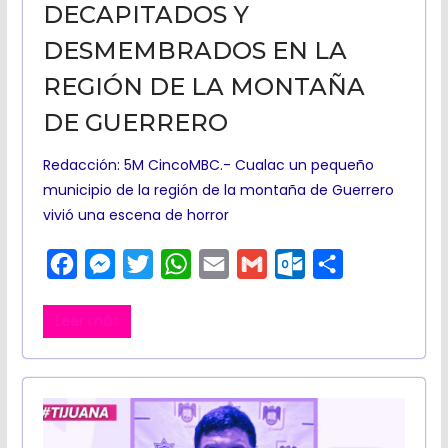
DECAPITADOS Y
DESMEMBRADOS EN LA
REGIÓN DE LA MONTAÑA
DE GUERRERO
Redacción: 5M CincoMBC.- Cualac un pequeño
municipio de la región de la montaña de Guerrero
vivió una escena de horror
F
M
T
W
E
G
O
C
a
e
w
h
m
m
u
o
Leer más
c
s
i
a
a
a
t
m
e
s
t
t
i
i
l
p
b
e
t
s
l
l
o
a
o
n
e
A
o
r
o
g
r
p
k
t