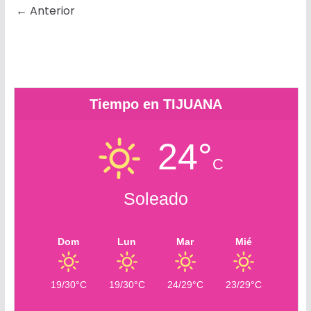
← Anterior
o
n
e
A
o
r
o
g
r
p
k
t
k
e
p
.
i
r
c
r
o
Tiempo en TIJUANA
m
24°
C
Soleado
Dom
Lun
Mar
Mié
19/30°C
19/30°C
24/29°C
23/29°C