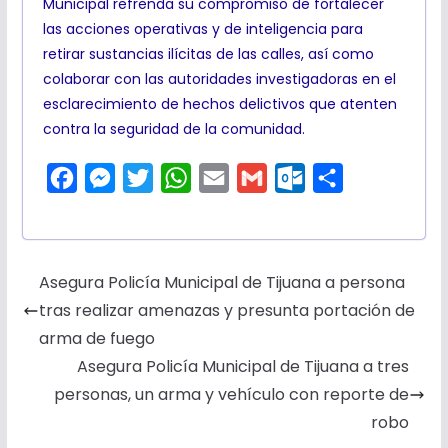
Municipal refrenda su compromiso de fortalecer
las acciones operativas y de inteligencia para
retirar sustancias ilícitas de las calles, así como
colaborar con las autoridades investigadoras en el
esclarecimiento de hechos delictivos que atenten
contra la seguridad de la comunidad.
F
M
T
W
E
G
O
C
a
e
w
h
m
m
u
o
c
s
i
a
a
a
t
m
e
s
t
t
i
i
l
p
Asegura Policía Municipal de Tijuana a persona
b
e
t
s
l
l
o
a
tras realizar amenazas y presunta portación de
o
n
e
A
o
r
arma de fuego
o
g
r
p
k
t
Asegura Policía Municipal de Tijuana a tres
k
e
p
.
i
personas, un arma y vehículo con reporte de
r
c
r
robo
o