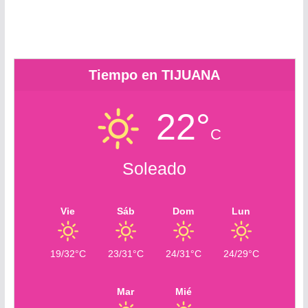
m
Tiempo en TIJUANA
22°
C
Soleado
Vie
Sáb
Dom
Lun
19/32°C
23/31°C
24/31°C
24/29°C
Mar
Mié