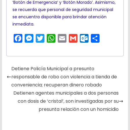
‘Botón de Emergencia’ y ‘Botón Morado’. Asimismo,
se recuerda que personal de seguridad municipal
se encuentra disponible para brindar atención
inmediata.
F
M
T
W
E
G
O
C
a
e
w
h
m
m
u
o
c
s
i
a
a
a
t
m
e
s
t
t
i
i
l
p
Detiene Policía Municipal a presunto
b
e
t
s
l
l
o
a
responsable de robo con violencia a tienda de
o
n
e
A
o
r
conveniencia; recuperan dinero robado
o
g
r
p
k
t
Detienen agentes municipales a dos personas
k
e
p
.
i
con dosis de ‘cristal’, son investigadas por su
r
c
r
presunta relación con un homicidio
o
m