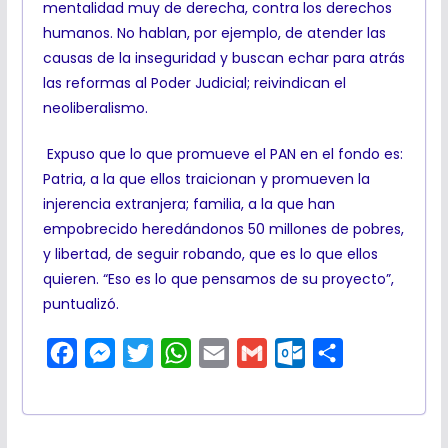
mentalidad muy de derecha, contra los derechos
humanos. No hablan, por ejemplo, de atender las
causas de la inseguridad y buscan echar para atrás
las reformas al Poder Judicial; reivindican el
neoliberalismo.
Expuso que lo que promueve el PAN en el fondo es:
Patria, a la que ellos traicionan y promueven la
injerencia extranjera; familia, a la que han
empobrecido heredándonos 50 millones de pobres,
y libertad, de seguir robando, que es lo que ellos
quieren. “Eso es lo que pensamos de su proyecto”,
puntualizó.
F
M
T
W
E
G
O
C
a
e
w
h
m
m
u
o
c
s
i
a
a
a
t
m
e
s
t
t
i
i
l
p