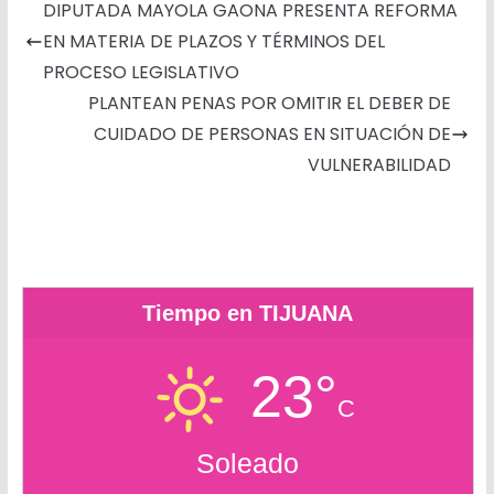
DIPUTADA MAYOLA GAONA PRESENTA REFORMA
b
e
t
s
l
l
o
a
EN MATERIA DE PLAZOS Y TÉRMINOS DEL
o
n
e
A
o
r
PROCESO LEGISLATIVO
o
g
r
p
k
t
PLANTEAN PENAS POR OMITIR EL DEBER DE
k
e
p
.
i
CUIDADO DE PERSONAS EN SITUACIÓN DE
r
c
r
VULNERABILIDAD
o
m
Tiempo en TIJUANA
23°
C
Soleado