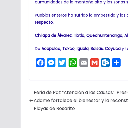
cumunidades de la montaña alta y las zonas s
Pueblos enteros ha sufrido la embestida y los 
respecto
.
Chilapa de Álvarez
,
Tixtla
,
Quechuntenango
,
A
De
Acapulco
,
Taxco
,
Iguala
,
Balsas
,
Coyuca
y t
F
M
T
W
E
G
O
C
a
e
w
h
m
m
u
o
c
s
i
a
a
a
t
m
e
s
t
t
i
i
l
p
Feria de Paz “Atención a las Causas”: Pres
b
e
t
s
l
l
o
a
Adame fortalece el bienestar y la reconstr
o
n
e
A
o
r
Playas de Rosarito
o
g
r
p
k
t
k
e
p
.
i