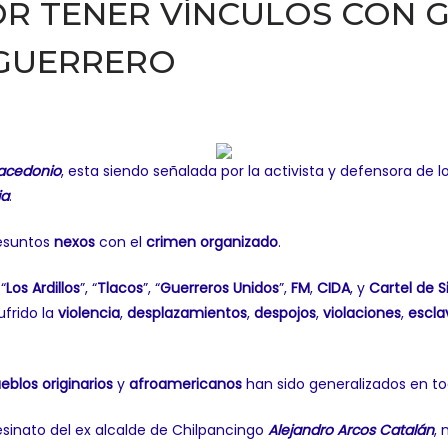
OR TENER VÍNCULOS CON 
 GUERRERO
Macedonio
, esta siendo señalada por la activista y defensora 
ia
.
resuntos
nexos
con el
crimen organizado
.
“
Los Ardillos
”, “
Tlacos
”, “
Guerreros Unidos
”,
FM
,
CIDA
, y
Cartel de S
frido la
violencia
,
desplazamientos
,
despojos
,
violaciones
,
escla
eblos originarios
y
afroamericanos
han sido generalizados en to
esinato del ex alcalde de Chilpancingo
Alejandro Arcos Catalán
,