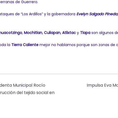
erranas de Guerrero.
ataques de “Los Ardillos” y la gobernadora
Evelyn Salgado Pineda
huacotzingo
,
Mochitlan
,
Culiapan
,
Atlixtac
y
Tlapa
son algunos de
oda la
Tierra Caliente
mejor no hablamos porque son zonas de al
identa Municipal Rocío
Impulsa Eva Mo
ucción del tejido social en