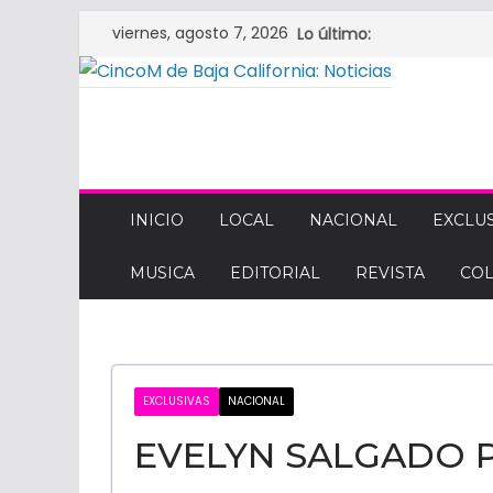
Saltar
viernes, agosto 7, 2026
Lo último:
al
contenido
CINCOM
DE
INICIO
LOCAL
NACIONAL
EXCLUS
MUSICA
EDITORIAL
REVISTA
CO
BAJA
CALIFORNIA:
EXCLUSIVAS
NACIONAL
NOTICIAS
EVELYN SALGADO 