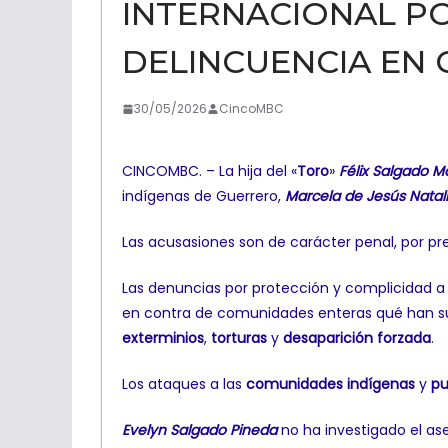
INTERNACIONAL P
DELINCUENCIA EN
30/05/2026
CincoMBC
CINCOMBC. – La hija del «
Toro
»
Félix Salgado 
indígenas de Guerrero,
Marcela de Jesús Natal
Las acusasiones son de carácter penal, por p
Las denuncias por protección y complicidad a 
en contra de comunidades enteras qué han su
exterminios
,
torturas
y
desaparición forzada
.
Los ataques a las
comunidades indígenas
y
pu
Evelyn Salgado Pineda
no ha investigado el as