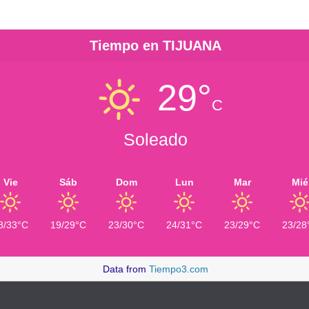
Tiempo en TIJUANA
29°
C
Soleado
Vie
Sáb
Dom
Lun
Mar
Mié
8/33°C
19/29°C
23/30°C
24/31°C
23/29°C
23/28
Data from
Tiempo3.com