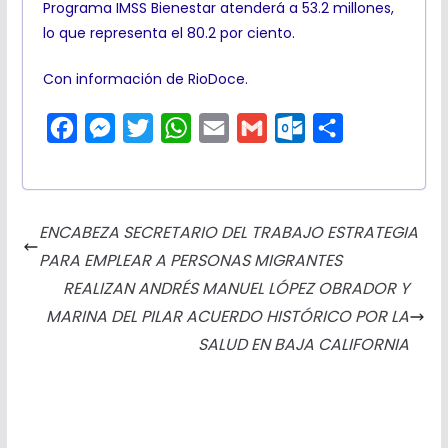
Programa IMSS Bienestar atenderá a 53.2 millones,
lo que representa el 80.2 por ciento.
Con información de RioDoce.
F
M
T
W
E
G
O
C
a
e
w
h
m
m
u
o
c
s
i
a
a
a
t
m
e
s
t
t
i
i
l
p
ENCABEZA SECRETARIO DEL TRABAJO ESTRATEGIA
b
e
t
s
l
l
o
a
PARA EMPLEAR A PERSONAS MIGRANTES
o
n
e
A
o
r
REALIZAN ANDRÉS MANUEL LÓPEZ OBRADOR Y
o
g
r
p
k
t
MARINA DEL PILAR ACUERDO HISTÓRICO POR LA
k
e
p
.
i
SALUD EN BAJA CALIFORNIA
r
c
r
o
m