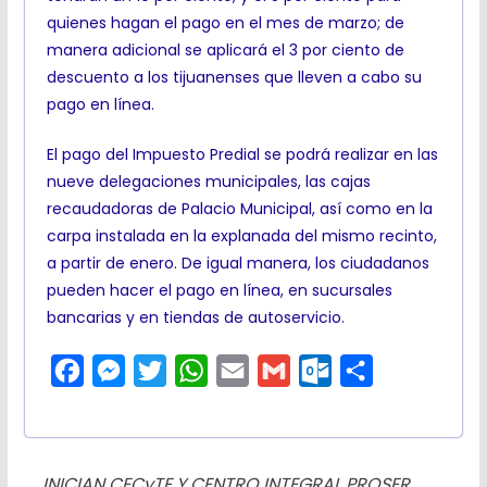
quienes hagan el pago en el mes de marzo; de
manera adicional se aplicará el 3 por ciento de
descuento a los tijuanenses que lleven a cabo su
pago en línea.
El pago del Impuesto Predial se podrá realizar en las
nueve delegaciones municipales, las cajas
recaudadoras de Palacio Municipal, así como en la
carpa instalada en la explanada del mismo recinto,
a partir de enero. De igual manera, los ciudadanos
pueden hacer el pago en línea, en sucursales
bancarias y en tiendas de autoservicio.
F
M
T
W
E
G
O
C
a
e
w
h
m
m
u
o
c
s
i
a
a
a
t
m
e
s
t
t
i
i
l
p
INICIAN CECyTE Y CENTRO INTEGRAL PROSER