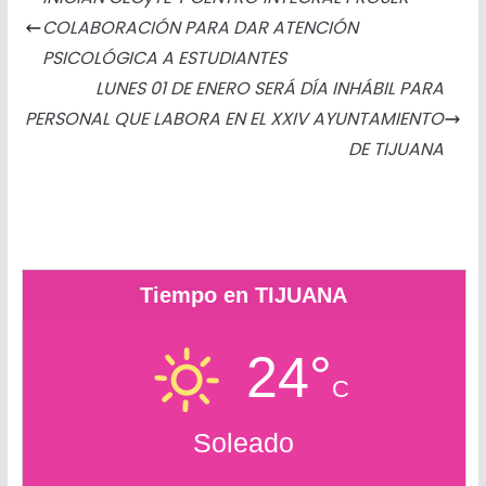
b
e
t
s
l
l
o
a
COLABORACIÓN PARA DAR ATENCIÓN
o
n
e
A
o
r
PSICOLÓGICA A ESTUDIANTES
o
g
r
p
k
t
LUNES 01 DE ENERO SERÁ DÍA INHÁBIL PARA
k
e
p
.
i
PERSONAL QUE LABORA EN EL XXIV AYUNTAMIENTO
r
c
r
DE TIJUANA
o
m
Tiempo en TIJUANA
24°
C
Soleado