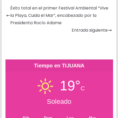
e
s
t
t
i
i
l
p
Éxito total en el primer Festival Ambiental “Vive
b
e
t
s
l
l
o
a
la Playa, Cuida el Mar”, encabezado por la
o
n
e
A
o
r
Presidenta Rocío Adame
o
g
r
p
k
t
Entrada siguiente
k
e
p
.
i
r
c
r
o
m
Tiempo en TIJUANA
19°
C
Soleado
Sáb
Dom
Lun
Mar