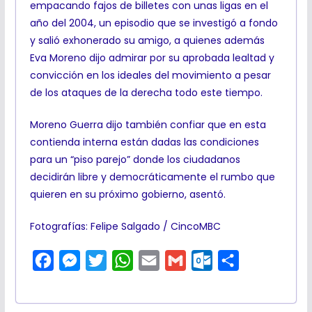
empacando fajos de billetes con unas ligas en el
año del 2004, un episodio que se investigó a fondo
y salió exhonerado su amigo, a quienes además
Eva Moreno dijo admirar por su aprobada lealtad y
convicción en los ideales del movimiento a pesar
de los ataques de la derecha todo este tiempo.
Moreno Guerra dijo también confiar que en esta
contienda interna están dadas las condiciones
para un “piso parejo” donde los ciudadanos
decidirán libre y democráticamente el rumbo que
quieren en su próximo gobierno, asentó.
Fotografías: Felipe Salgado / CincoMBC
F
M
T
W
E
G
O
C
a
e
w
h
m
m
u
o
c
s
i
a
a
a
t
m