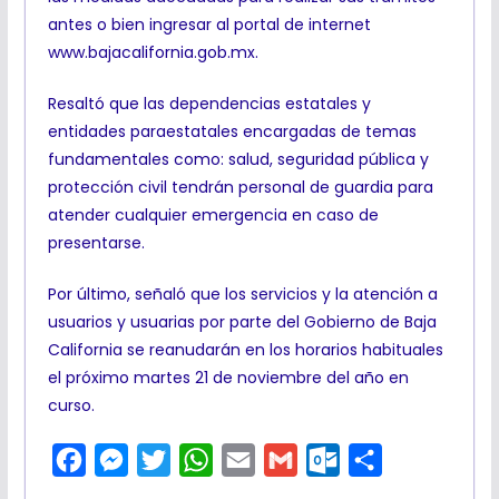
antes o bien ingresar al portal de internet
www.bajacalifornia.gob.mx.
Resaltó que las dependencias estatales y
entidades paraestatales encargadas de temas
fundamentales como: salud, seguridad pública y
protección civil tendrán personal de guardia para
atender cualquier emergencia en caso de
presentarse.
Por último, señaló que los servicios y la atención a
usuarios y usuarias por parte del Gobierno de Baja
California se reanudarán en los horarios habituales
el próximo martes 21 de noviembre del año en
curso.
F
M
T
W
E
G
O
C
a
e
w
h
m
m
u
o