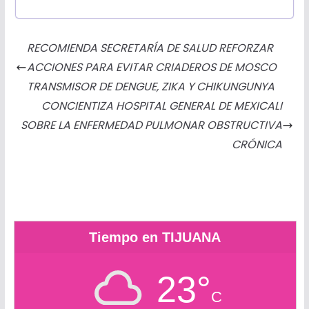
c
s
i
a
a
a
t
m
e
s
t
t
i
i
l
p
RECOMIENDA SECRETARÍA DE SALUD REFORZAR
b
e
t
s
l
l
o
a
ACCIONES PARA EVITAR CRIADEROS DE MOSCO
o
n
e
A
o
r
TRANSMISOR DE DENGUE, ZIKA Y CHIKUNGUNYA
o
g
r
p
k
t
CONCIENTIZA HOSPITAL GENERAL DE MEXICALI
k
e
p
.
i
SOBRE LA ENFERMEDAD PULMONAR OBSTRUCTIVA
r
c
r
CRÓNICA
o
m
Tiempo en TIJUANA
23°
C