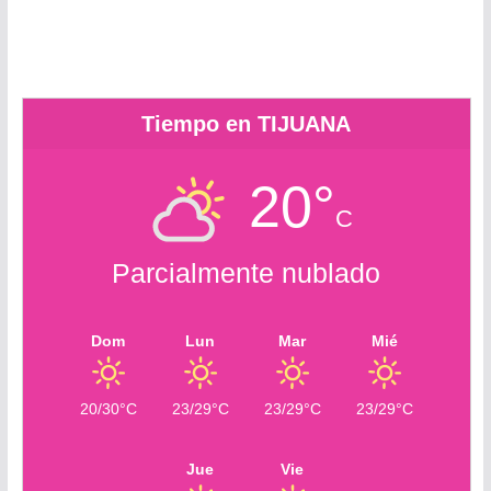
r
c
r
o
m
Tiempo en TIJUANA
20°
C
Parcialmente nublado
Dom
Lun
Mar
Mié
20/30°C
23/29°C
23/29°C
23/29°C
Jue
Vie