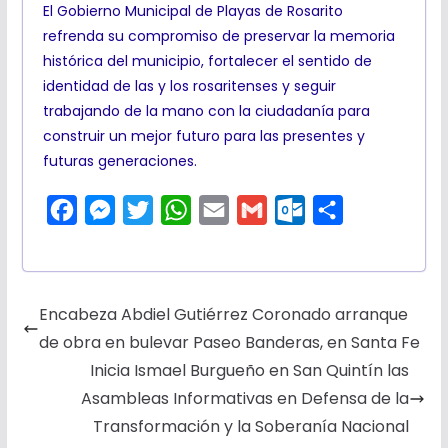
El Gobierno Municipal de Playas de Rosarito
refrenda su compromiso de preservar la memoria
histórica del municipio, fortalecer el sentido de
identidad de las y los rosaritenses y seguir
trabajando de la mano con la ciudadanía para
construir un mejor futuro para las presentes y
futuras generaciones.
F
M
T
W
E
G
O
C
a
e
w
h
m
m
u
o
c
s
i
a
a
a
t
m
e
s
t
t
i
i
l
p
Encabeza Abdiel Gutiérrez Coronado arranque
b
e
t
s
l
l
o
a
de obra en bulevar Paseo Banderas, en Santa Fe
o
n
e
A
o
r
Inicia Ismael Burgueño en San Quintín las
o
g
r
p
k
t
Asambleas Informativas en Defensa de la
k
e
p
.
i
Transformación y la Soberanía Nacional