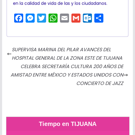
en la calidad de vida de las y los ciudadanos.
F
M
T
W
E
G
O
C
a
e
w
h
m
m
u
o
c
s
i
a
a
a
t
m
e
s
t
t
i
i
l
p
SUPERVISA MARINA DEL PILAR AVANCES DEL
b
e
t
s
l
l
o
a
HOSPITAL GENERAL DE LA ZONA ESTE DE TIJUANA
o
n
e
A
o
r
CELEBRA SECRETARÍA CULTURA 200 AÑOS DE
o
g
r
p
k
t
AMISTAD ENTRE MÉXICO Y ESTADOS UNIDOS CON
k
e
p
.
i
CONCIERTO DE JAZZ
r
c
r
o
m
Tiempo en TIJUANA