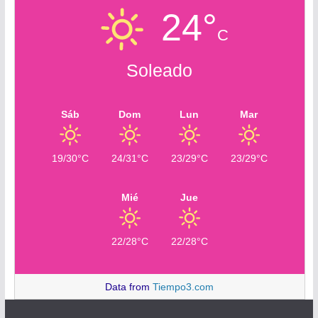
24°
C
Soleado
Sáb
Dom
Lun
Mar
19/30°C
24/31°C
23/29°C
23/29°C
Mié
Jue
22/28°C
22/28°C
Data from
Tiempo3.com