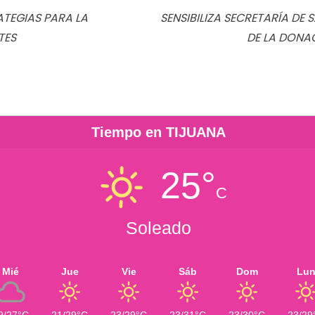
ATEGIAS PARA LA
SENSIBILIZA SECRETARÍA DE 
TES
DE LA DONA
Tiempo en TIJUANA
25°
C
Soleado
Mié
Jue
Vie
Sáb
Dom
Lu