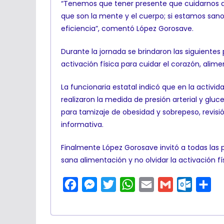
“Tenemos que tener presente que cuidarnos a 
que son la mente y el cuerpo; si estamos sano
eficiencia”, comentó López Gorosave.
Durante la jornada se brindaron las siguiente
activación física para cuidar el corazón, alime
La funcionaria estatal indicó que en la activi
realizaron la medida de presión arterial y gluc
para tamizaje de obesidad y sobrepeso, revisi
informativa.
Finalmente López Gorosave invitó a todas las 
sana alimentación y no olvidar la activación 
F
M
T
W
E
G
O
C
a
e
w
h
m
m
u
o
c
s
i
a
a
a
t
m