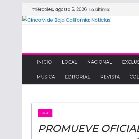
Saltar
miércoles, agosto 5, 2026
Lo último:
al
contenido
CINCOM
DE
INICIO
LOCAL
NACIONAL
EXCLUS
MUSICA
EDITORIAL
REVISTA
CO
BAJA
CALIFORNIA:
LOCAL
NOTICIAS
PROMUEVE OFICIAL