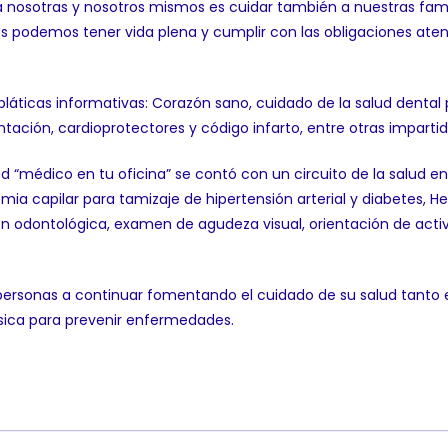
nosotras y nosotros mismos es cuidar también a nuestras famili
s podemos tener vida plena y cumplir con las obligaciones aten
s pláticas informativas: Corazón sano, cuidado de la salud denta
ntación, cardioprotectores y código infarto, entre otras impartid
dad “médico en tu oficina” se contó con un circuito de la salud e
emia capilar para tamizaje de hipertensión arterial y diabetes, H
ón odontológica, examen de agudeza visual, orientación de activ
personas a continuar fomentando el cuidado de su salud tanto e
física para prevenir enfermedades.