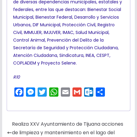
de diversas dependencias municipales, estatales y
federales, entre las que destacan: Bienestar Social
Municipal, Bienestar Federal, Desarrollo y Servicios
Urbanos, DIF Municipal, Protección Civil, Registro
Civil, IMMUJER, IMJUVER, IMAC, Salud Municipal,
Control Animal, Prevención del Delito de la
Secretaría de Seguridad y Protección Ciudadana,
Atención Ciudadana, Sindicatura, INEA, CESPT,
COPLADEM y Proyecto Selene.
R10
F
M
T
W
E
G
O
C
a
e
w
h
m
m
u
o
c
s
i
a
a
a
t
m
e
s
t
t
i
i
l
p
Realiza XXV Ayuntamiento de Tijuana acciones
b
e
t
s
l
l
o
a
de limpieza y mantenimiento en el lago del