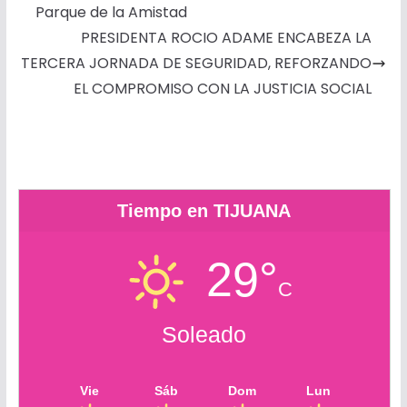
o
n
e
A
o
r
Parque de la Amistad
o
g
r
p
k
t
PRESIDENTA ROCIO ADAME ENCABEZA LA
k
e
p
.
i
TERCERA JORNADA DE SEGURIDAD, REFORZANDO
r
c
r
EL COMPROMISO CON LA JUSTICIA SOCIAL
o
m
Tiempo en TIJUANA
29°
C
Soleado
Vie
Sáb
Dom
Lun