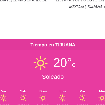
RANTO, EL MÁS GRANDE DE
LLEVARÁN CENTROS DE SAL
MEXICALI, TIJUANA 
Tiempo en TIJUANA
20°
C
Soleado
Vie
Sáb
Dom
Lun
Mar
Mié