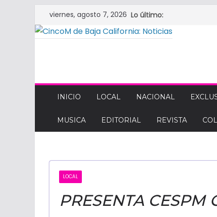
Saltar
viernes, agosto 7, 2026
Lo último:
al
contenido
CINCOM
DE
INICIO
LOCAL
NACIONAL
EXCLUS
MUSICA
EDITORIAL
REVISTA
CO
BAJA
CALIFORNIA:
LOCAL
NOTICIAS
PRESENTA CESPM 