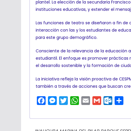
plantel. La elección de la secundaria Franci
instituciones educativas, y extender el mensaje
Las funciones de teatro se diseñaron a fin de 
interacción con las y los estudiantes de educ
para este grupo demográfico.
Consciente de la relevancia de la educación 
estudiantil. El enfoque es promover prácticas 
el desarrollo sostenible y la formación de ci
La iniciativa refleja la visión proactiva de CE
también a través de acciones que buscan crea
F
M
T
W
E
G
O
C
a
e
w
h
m
m
u
o
c
s
i
a
a
a
t
m
e
s
t
t
i
i
l
p