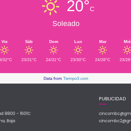
20°
C
Soleado
Vie
Sáb
Dom
Lun
Mar
Mié
9/32°C
23/31°C
24/31°C
23/30°C
24/28°C
23/28
Data from
Tiempo3.com
PUBLICIDAD
ad 8800 - 1601C
cincombc@gma
na, Baja
cincombc2@gm