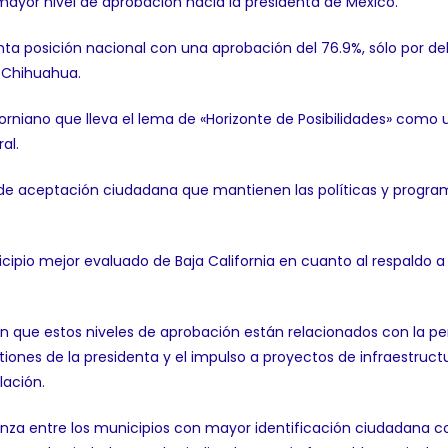
 mayor nivel de aprobación hacia la presidenta de México.
nta posición nacional con una aprobación del 76.9%, sólo por de
, Chihuahua.
orniano que lleva el lema de «Horizonte de Posibilidades» como 
al.
 de aceptación ciudadana que mantienen las políticas y progra
cipio mejor evaluado de Baja California en cuanto al respaldo a 
an que estos niveles de aprobación están relacionados con la p
tiones de la presidenta y el impulso a proyectos de infraestr
lación.
ianza entre los municipios con mayor identificación ciudadana 