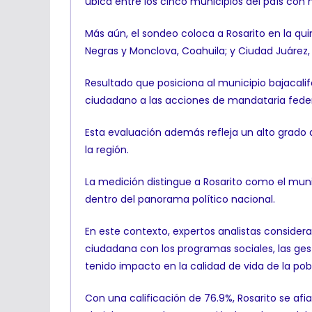
ubica entre los cinco municipios del país con
Más aún, el sondeo coloca a Rosarito en la qui
Negras y Monclova, Coahuila; y Ciudad Juárez
Resultado que posiciona al municipio bajacalif
ciudadano a las acciones de mandataria feder
Esta evaluación además refleja un alto grado
la región.
La medición distingue a Rosarito como el muni
dentro del panorama político nacional.
En este contexto, expertos analistas consider
ciudadana con los programas sociales, las ges
tenido impacto en la calidad de vida de la pob
Con una calificación de 76.9%, Rosarito se af