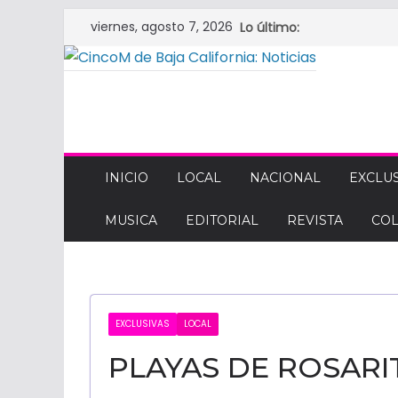
Saltar
viernes, agosto 7, 2026
Lo último:
al
contenido
CINCOM
DE
INICIO
LOCAL
NACIONAL
EXCLUS
MUSICA
EDITORIAL
REVISTA
CO
BAJA
CALIFORNIA:
EXCLUSIVAS
LOCAL
NOTICIAS
PLAYAS DE ROSARI