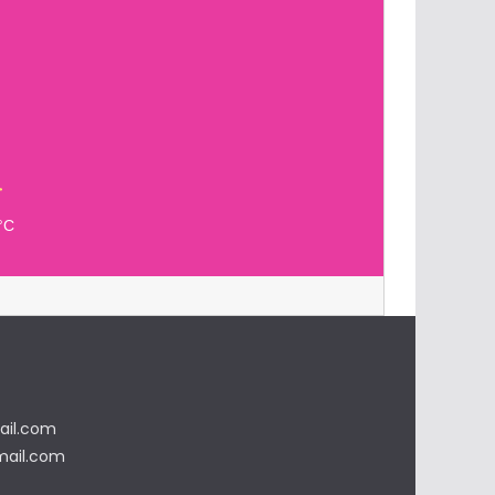
°C
il.com
ail.com