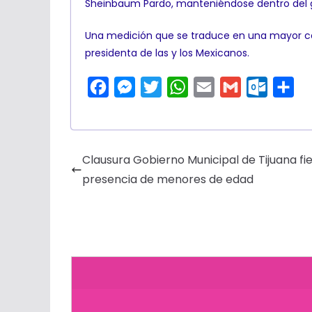
Sheinbaum Pardo, manteniéndose dentro del gr
Una medición que se traduce en una mayor con
presidenta de las y los Mexicanos.
F
M
T
W
E
G
O
C
a
e
w
h
m
m
u
o
c
s
i
a
a
a
t
m
e
s
t
t
i
i
l
p
Clausura Gobierno Municipal de Tijuana fi
b
e
t
s
l
l
o
a
presencia de menores de edad
o
n
e
A
o
r
o
g
r
p
k
t
k
e
p
.
i
r
c
r
o
m