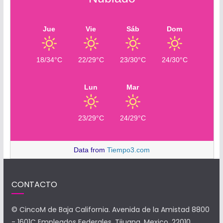
Jue
Vie
Sáb
Dom
18/34°C
22/29°C
23/30°C
24/30°C
Lun
Mar
23/29°C
24/29°C
Data from
Tiempo3.com
CONTACTO
© CincoM de Baja California. Avenida de la Amistad 8800
- 1601C Empleados Federales, Tijuana, Mexico, 22010