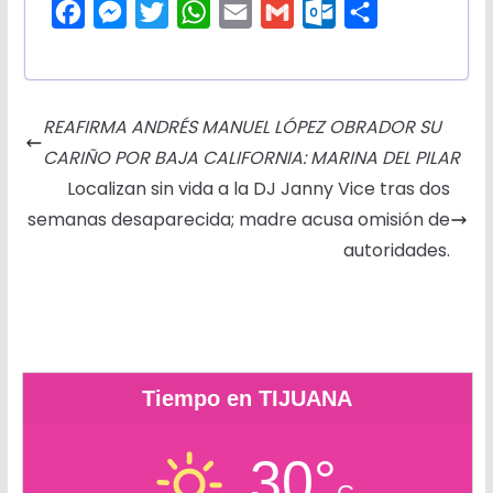
F
M
T
W
E
G
O
C
a
e
w
h
m
m
u
o
c
s
i
a
a
a
t
m
e
s
t
t
i
i
l
p
REAFIRMA ANDRÉS MANUEL LÓPEZ OBRADOR SU
b
e
t
s
l
l
o
a
CARIÑO POR BAJA CALIFORNIA: MARINA DEL PILAR
o
n
e
A
o
r
Localizan sin vida a la DJ Janny Vice tras dos
o
g
r
p
k
t
semanas desaparecida; madre acusa omisión de
k
e
p
.
i
autoridades.
r
c
r
o
m
Tiempo en TIJUANA
30°