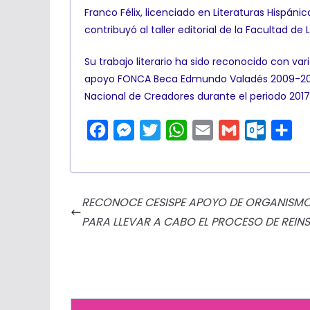
Franco Félix, licenciado en Literaturas Hispáni
contribuyó al taller editorial de la Facultad de
Su trabajo literario ha sido reconocido con var
apoyo FONCA Beca Edmundo Valadés 2009-2010,
Nacional de Creadores durante el periodo 2017
F
M
T
W
E
G
O
C
a
e
w
h
m
m
u
o
c
s
i
a
a
a
t
m
e
s
t
t
i
i
l
p
RECONOCE CESISPE APOYO DE ORGANISMOS
b
e
t
s
l
l
o
a
PARA LLEVAR A CABO EL PROCESO DE REIN
o
n
e
A
o
r
o
g
r
p
k
t
k
e
p
.
i
r
c
r