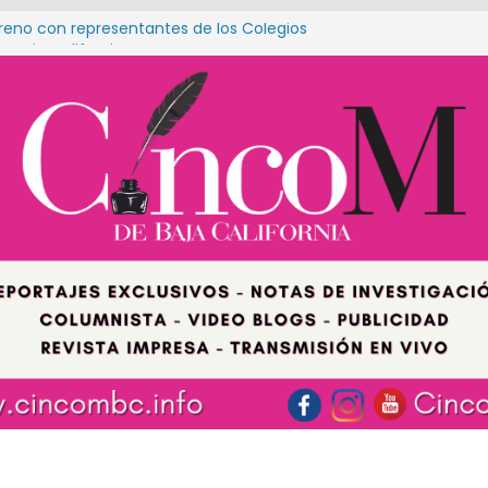
reno con representantes de los Colegios
e Baja California
o suma al sector productivo de San
ecto de transformación
ayas de Rosarito avanza con proyecto de
en Villa Bonita
o se consolida como favorito de Morena;
ndador que lidera varias las mediciones
 URBANO DEBE SIGNIFICAR PATRIMONIO, NO
ERTEZA, NO INCERTIDUMBRE: DIPUTADO
A