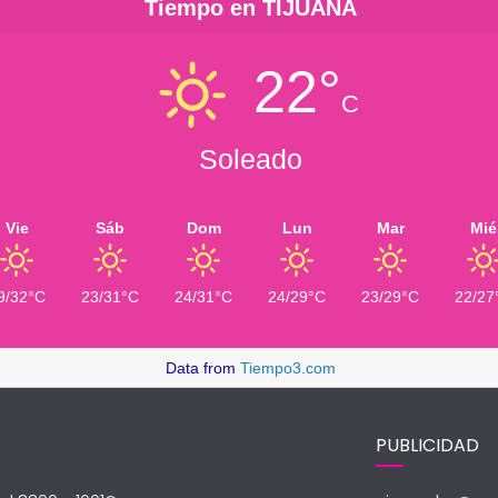
Tiempo en TIJUANA
22°
C
Soleado
Vie
Sáb
Dom
Lun
Mar
Mié
9/32°C
23/31°C
24/31°C
24/29°C
23/29°C
22/27
Data from
Tiempo3.com
PUBLICIDAD