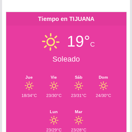
m
Tiempo en TIJUANA
19°
C
Soleado
Jue
Vie
Sáb
Dom
18/34°C
23/30°C
23/31°C
24/30°C
Lun
Mar
23/29°C
23/28°C