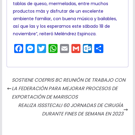
tablas de queso, mermeladas, entre muchos
productos más y disfrutar de un excelente
ambiente familiar, con buena música y bailables,
así que las y los esperamos este sábado 18 de
noviembre”, reiteró Meléndrez Espinoza.
F
M
T
W
E
G
O
C
a
e
w
h
m
m
u
o
c
s
i
a
a
a
t
m
e
s
t
t
i
i
l
p
SOSTIENE COEPRIS BC REUNIÓN DE TRABAJO CON
b
e
t
s
l
l
o
a
LA FEDERACIÓN PARA MEJORAR PROCESOS DE
o
n
e
A
o
r
EXPORTACIÓN DE MARISCOS
o
g
r
p
k
t
REALIZA ISSSTECALI 60 JORNADAS DE CIRUGÍA
k
e
p
.
i
DURANTE FINES DE SEMANA EN 2023
r
c
r
o