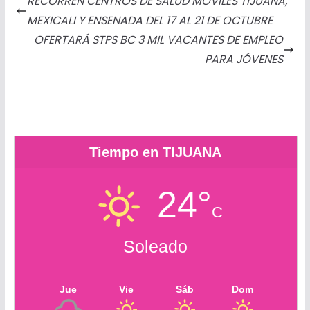
RECORREN CENTROS DE SALUD MÓVILES TIJUANA,
b
e
t
s
l
l
o
a
MEXICALI Y ENSENADA DEL 17 AL 21 DE OCTUBRE
o
n
e
A
o
r
OFERTARÁ STPS BC 3 MIL VACANTES DE EMPLEO
o
g
r
p
k
t
PARA JÓVENES
k
e
p
.
i
r
c
r
o
m
Tiempo en TIJUANA
24°
C
Soleado
Jue
Vie
Sáb
Dom