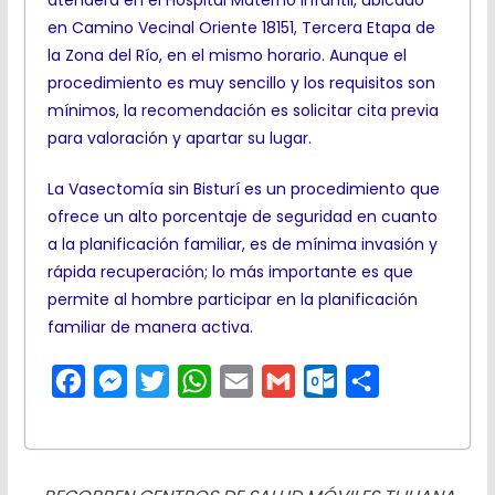
en Camino Vecinal Oriente 18151, Tercera Etapa de
la Zona del Río, en el mismo horario. Aunque el
procedimiento es muy sencillo y los requisitos son
mínimos, la recomendación es solicitar cita previa
para valoración y apartar su lugar.
La Vasectomía sin Bisturí es un procedimiento que
ofrece un alto porcentaje de seguridad en cuanto
a la planificación familiar, es de mínima invasión y
rápida recuperación; lo más importante es que
permite al hombre participar en la planificación
familiar de manera activa.
F
M
T
W
E
G
O
C
a
e
w
h
m
m
u
o
c
s
i
a
a
a
t
m
e
s
t
t
i
i
l
p