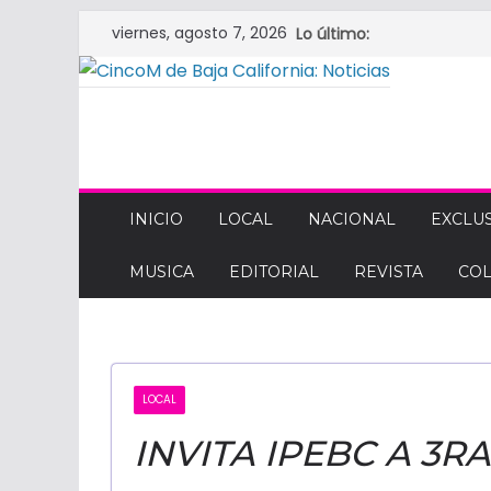
Saltar
viernes, agosto 7, 2026
Lo último:
al
contenido
CINCOM
DE
INICIO
LOCAL
NACIONAL
EXCLUS
MUSICA
EDITORIAL
REVISTA
CO
BAJA
CALIFORNIA:
LOCAL
NOTICIAS
INVITA IPEBC A 3R