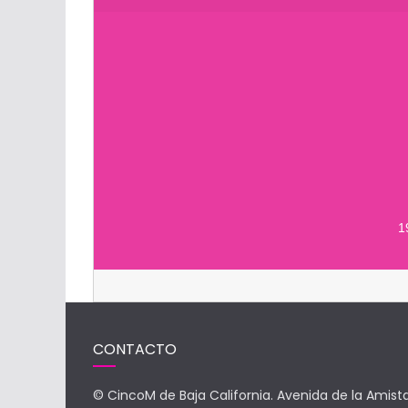
m
1
CONTACTO
© CincoM de Baja California. Avenida de la Amist