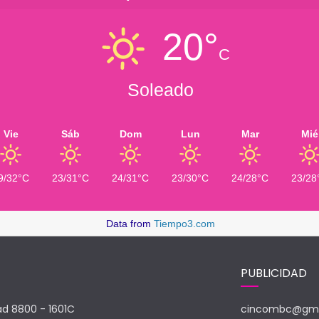
20°
C
Soleado
Vie
Sáb
Dom
Lun
Mar
Mié
9/32°C
23/31°C
24/31°C
23/30°C
24/28°C
23/28
Data from
Tiempo3.com
PUBLICIDAD
ad 8800 - 1601C
cincombc@gma