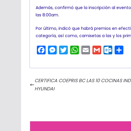
Además, confirmó que la inscripción al evento 
las 8:00am.
Por último, indicó que habrá premios en efect
categoría, así como, camisetas a las y los pri
F
M
T
W
E
G
O
C
a
e
w
h
m
m
u
o
c
s
i
a
a
a
t
m
e
s
t
t
i
i
l
p
CERTIFICA COEPRIS BC LAS 10 COCINAS IN
b
e
t
s
l
l
o
a
HYUNDAI
o
n
e
A
o
r
o
g
r
p
k
t
k
e
p
.
i
r
c
r
o