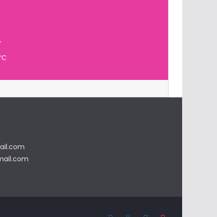
°C
il.com
ail.com