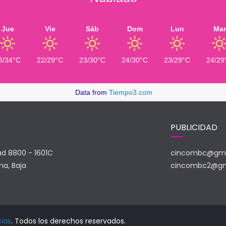
Jue
Vie
Sáb
Dom
Lun
Mar
8/34°C
22/29°C
23/30°C
24/30°C
23/29°C
24/29
Data from
Tiempo3.com
PUBLICIDAD
ad 8800 - 1601C
cincombc@gma
na, Baja
cincombc2@gm
cias
. Todos los derechos reservados.