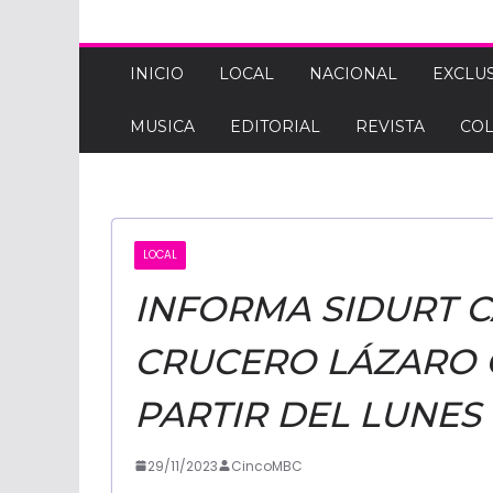
CINCOM
DE
INICIO
LOCAL
NACIONAL
EXCLUS
MUSICA
EDITORIAL
REVISTA
CO
BAJA
CALIFORNIA:
LOCAL
NOTICIAS
INFORMA SIDURT C
CRUCERO LÁZARO 
PARTIR DEL LUNES
29/11/2023
CincoMBC