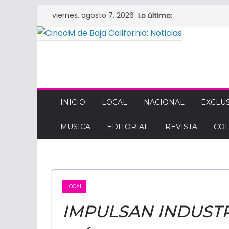
Saltar
viernes, agosto 7, 2026
Lo último:
al
contenido
CINCOM
DE
INICIO
LOCAL
NACIONAL
EXCLUS
MUSICA
EDITORIAL
REVISTA
CO
BAJA
CALIFORNIA:
LOCAL
NOTICIAS
IMPULSAN INDUSTR