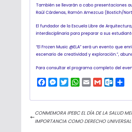
También se llevarán a cabo presentaciones aud
Raúl Cárdenas, Ramón Amezcua (Bostich/Nortec
El fundador de la Escuela Libre de Arquitectur
interdisciplinaria para preparar a sus estudian
“El Frozen Music @ELA” será un evento que e
escenario de creatividad y exploración.”, abun
Para consultar el programa completo del evento y
F
M
T
W
E
G
O
C
a
e
w
h
m
m
u
o
c
s
i
a
a
a
t
m
e
s
t
t
i
i
l
p
CONMEMORA IPEBC EL DÍA DE LA SALUD ME
b
e
t
s
l
l
o
a
IMPORTANCIA COMO DERECHO UNIVERSAL
o
n
e
A
o
r