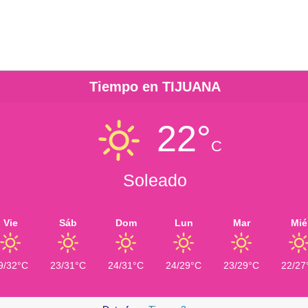
Tiempo en TIJUANA
22°
C
Soleado
Vie
Sáb
Dom
Lun
Mar
Mié
9/32°C
23/31°C
24/31°C
24/29°C
23/29°C
22/27