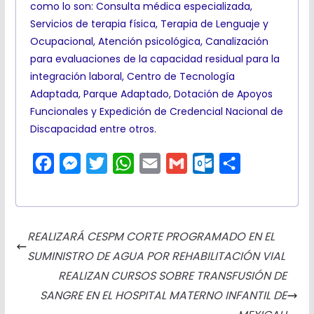
como lo son: Consulta médica especializada,
Servicios de terapia física, Terapia de Lenguaje y
Ocupacional, Atención psicológica, Canalización
para evaluaciones de la capacidad residual para la
integración laboral, Centro de Tecnología
Adaptada, Parque Adaptado, Dotación de Apoyos
Funcionales y Expedición de Credencial Nacional de
Discapacidad entre otros.
F
M
T
W
E
G
O
C
a
e
w
h
m
m
u
o
c
s
i
a
a
a
t
m
e
s
t
t
i
i
l
p
REALIZARÁ CESPM CORTE PROGRAMADO EN EL
b
e
t
s
l
l
o
a
SUMINISTRO DE AGUA POR REHABILITACIÓN VIAL
o
n
e
A
o
r
REALIZAN CURSOS SOBRE TRANSFUSIÓN DE
o
g
r
p
k
t
SANGRE EN EL HOSPITAL MATERNO INFANTIL DE
k
e
p
.
i