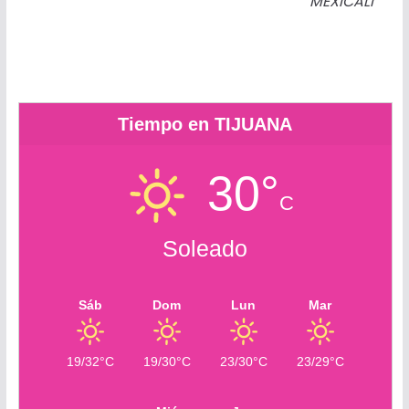
MEXICALI
r
c
r
o
m
Tiempo en TIJUANA
30°
C
Soleado
Sáb
Dom
Lun
Mar
19/32°C
19/30°C
23/30°C
23/29°C