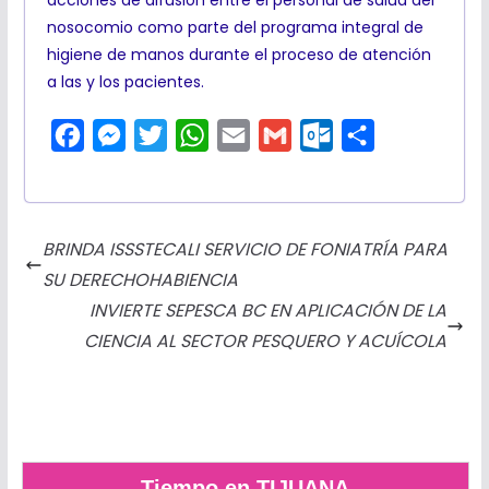
nosocomio como parte del programa integral de
higiene de manos durante el proceso de atención
a las y los pacientes.
F
M
T
W
E
G
O
C
a
e
w
h
m
m
u
o
c
s
i
a
a
a
t
m
e
s
t
t
i
i
l
p
BRINDA ISSSTECALI SERVICIO DE FONIATRÍA PARA
b
e
t
s
l
l
o
a
SU DERECHOHABIENCIA
o
n
e
A
o
r
INVIERTE SEPESCA BC EN APLICACIÓN DE LA
o
g
r
p
k
t
CIENCIA AL SECTOR PESQUERO Y ACUÍCOLA
k
e
p
.
i
r
c
r
o
m
Tiempo en TIJUANA