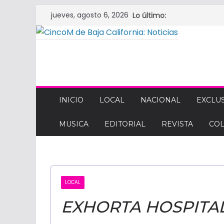
Saltar
jueves, agosto 6, 2026
Lo último:
al
contenido
CINCOM
DE
INICIO
LOCAL
NACIONAL
EXCLUS
MUSICA
EDITORIAL
REVISTA
CO
BAJA
CALIFORNIA:
LOCAL
NOTICIAS
EXHORTA HOSPITAL