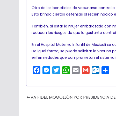
Otro de los beneficios de vacunarse contra la
Esto brinda ciertas defensas al recién nacid
También, al estar la mujer embarazada con ma
reducen los riesgos de que la gestante contra
En el Hospital Materno Infantil de Mexicali se
De igual forma, se puede solicitar la vacuna 
enfermedades que comprometan el sistema 
F
M
T
W
E
G
O
C
a
e
w
h
m
m
u
o
c
s
i
a
a
a
t
m
e
s
t
t
i
i
l
p
VA FIDEL MOGOLLÓN POR PRESIDENCIA D
b
e
t
s
l
l
o
a
o
n
e
A
o
r