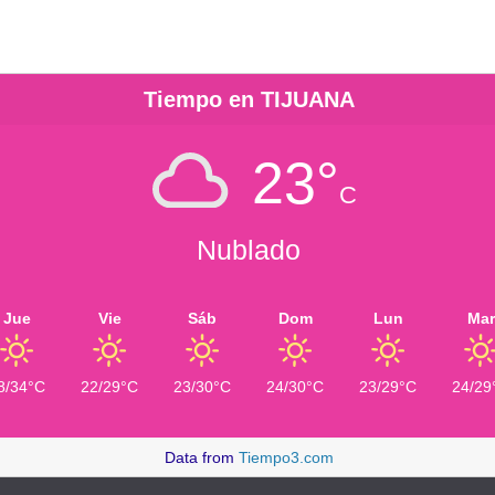
Tiempo en TIJUANA
23°
C
Nublado
Jue
Vie
Sáb
Dom
Lun
Mar
8/34°C
22/29°C
23/30°C
24/30°C
23/29°C
24/29
Data from
Tiempo3.com