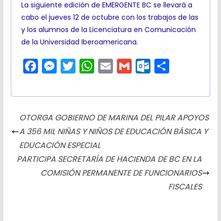
La siguiente edición de EMERGENTE BC se llevará a
cabo el jueves 12 de octubre con los trabajos de las
y los alumnos de la Licenciatura en Comunicación
de la Universidad Iberoamericana.
F
M
T
W
E
G
O
C
a
e
w
h
m
m
u
o
c
s
i
a
a
a
t
m
e
s
t
t
i
i
l
p
OTORGA GOBIERNO DE MARINA DEL PILAR APOYOS
b
e
t
s
l
l
o
a
A 356 MIL NIÑAS Y NIÑOS DE EDUCACIÓN BÁSICA Y
o
n
e
A
o
r
EDUCACIÓN ESPECIAL
o
g
r
p
k
t
PARTICIPA SECRETARÍA DE HACIENDA DE BC EN LA
k
e
p
.
i
COMISIÓN PERMANENTE DE FUNCIONARIOS
r
c
r
FISCALES
o
m