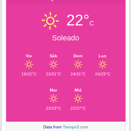
22°
C
Soleado
Vie
Sáb
Dom
Lun
19/32°C
23/31°C
24/31°C
24/29°C
Mar
Mié
23/29°C
22/27°C
Data from
Tiempo3.com