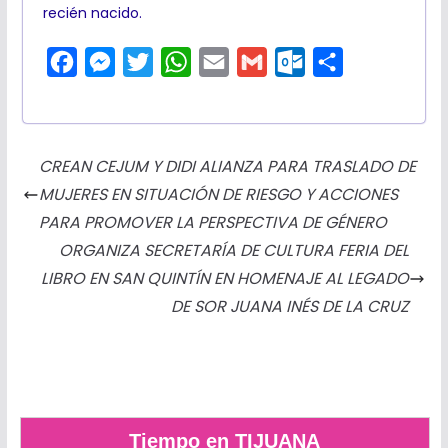
recién nacido.
F
M
T
W
E
G
O
C
a
e
w
h
m
m
u
o
c
s
i
a
a
a
t
m
e
s
t
t
i
i
l
p
CREAN CEJUM Y DIDI ALIANZA PARA TRASLADO DE
b
e
t
s
l
l
o
a
MUJERES EN SITUACIÓN DE RIESGO Y ACCIONES
o
n
e
A
o
r
PARA PROMOVER LA PERSPECTIVA DE GÉNERO
o
g
r
p
k
t
ORGANIZA SECRETARÍA DE CULTURA FERIA DEL
k
e
p
.
i
LIBRO EN SAN QUINTÍN EN HOMENAJE AL LEGADO
r
c
r
DE SOR JUANA INÉS DE LA CRUZ
o
m
Tiempo en TIJUANA