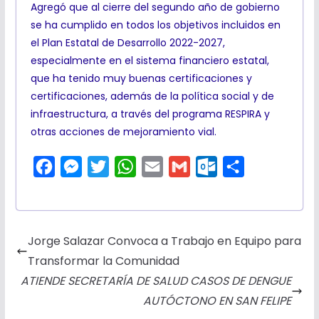
Agregó que al cierre del segundo año de gobierno
se ha cumplido en todos los objetivos incluidos en
el Plan Estatal de Desarrollo 2022-2027,
especialmente en el sistema financiero estatal,
que ha tenido muy buenas certificaciones y
certificaciones, además de la política social y de
infraestructura, a través del programa RESPIRA y
otras acciones de mejoramiento vial.
F
M
T
W
E
G
O
C
a
e
w
h
m
m
u
o
c
s
i
a
a
a
t
m
e
s
t
t
i
i
l
p
Jorge Salazar Convoca a Trabajo en Equipo para
b
e
t
s
l
l
o
a
Transformar la Comunidad
o
n
e
A
o
r
ATIENDE SECRETARÍA DE SALUD CASOS DE DENGUE
o
g
r
p
k
t
AUTÓCTONO EN SAN FELIPE
k
e
p
.
i