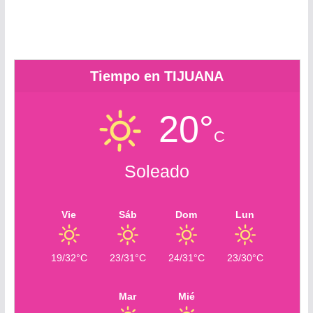
r
c
r
o
m
Tiempo en TIJUANA
20°
C
Soleado
Vie
Sáb
Dom
Lun
19/32°C
23/31°C
24/31°C
23/30°C
Mar
Mié