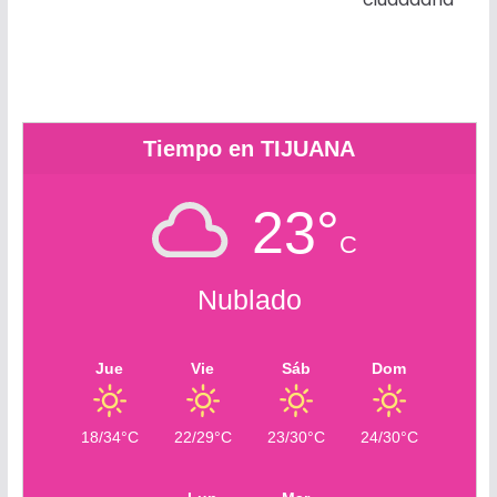
k
e
p
.
i
r
c
r
o
m
Tiempo en TIJUANA
23°
C
Nublado
Jue
Vie
Sáb
Dom
18/34°C
22/29°C
23/30°C
24/30°C