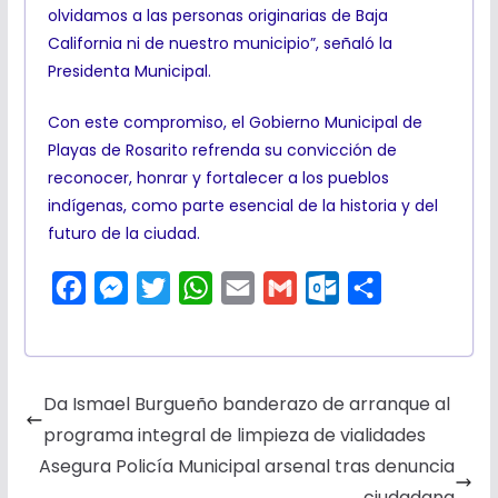
olvidamos a las personas originarias de Baja
California ni de nuestro municipio”, señaló la
Presidenta Municipal.
Con este compromiso, el Gobierno Municipal de
Playas de Rosarito refrenda su convicción de
reconocer, honrar y fortalecer a los pueblos
indígenas, como parte esencial de la historia y del
futuro de la ciudad.
F
M
T
W
E
G
O
C
a
e
w
h
m
m
u
o
c
s
i
a
a
a
t
m
e
s
t
t
i
i
l
p
Da Ismael Burgueño banderazo de arranque al
b
e
t
s
l
l
o
a
programa integral de limpieza de vialidades
o
n
e
A
o
r
Asegura Policía Municipal arsenal tras denuncia
o
g
r
p
k
t
ciudadana