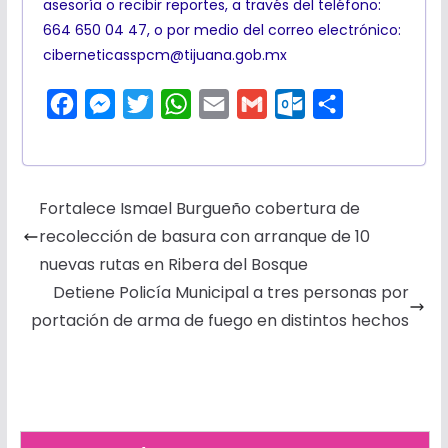
asesoría o recibir reportes, a través del teléfono:
664 650 04 47, o por medio del correo electrónico:
ciberneticasspcm@tijuana.gob.mx
F
M
T
W
E
G
O
C
a
e
w
h
m
m
u
o
c
s
i
a
a
a
t
m
e
s
t
t
i
i
l
p
Fortalece Ismael Burgueño cobertura de
b
e
t
s
l
l
o
a
recolección de basura con arranque de 10
o
n
e
A
o
r
nuevas rutas en Ribera del Bosque
o
g
r
p
k
t
Detiene Policía Municipal a tres personas por
k
e
p
.
i
portación de arma de fuego en distintos hechos
r
c
r
o
m