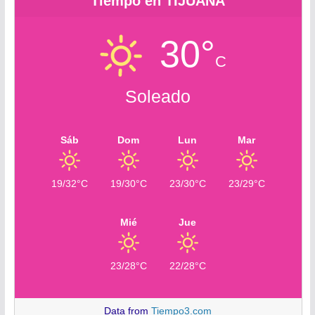
Tiempo en TIJUANA
30°
C
Soleado
Sáb
Dom
Lun
Mar
19/32°C
19/30°C
23/30°C
23/29°C
Mié
Jue
23/28°C
22/28°C
Data from
Tiempo3.com