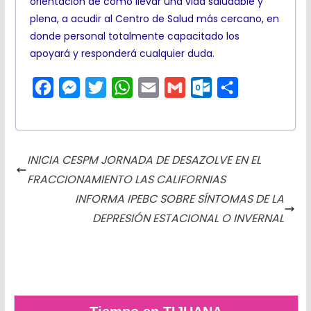
orientación de cómo llevar una vida saludable y
plena, a acudir al Centro de Salud más cercano, en
donde personal totalmente capacitado los
apoyará y responderá cualquier duda.
F
M
T
W
E
G
O
C
a
e
w
h
m
m
u
o
c
s
i
a
a
a
t
m
e
s
t
t
i
i
l
p
INICIA CESPM JORNADA DE DESAZOLVE EN EL
b
e
t
s
l
l
o
a
FRACCIONAMIENTO LAS CALIFORNIAS
o
n
e
A
o
r
INFORMA IPEBC SOBRE SÍNTOMAS DE LA
o
g
r
p
k
t
DEPRESIÓN ESTACIONAL O INVERNAL
k
e
p
.
i
r
c
r
o
m