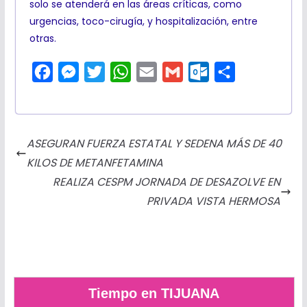
solo se atenderá en las áreas críticas, como
urgencias, toco-cirugía, y hospitalización, entre
otras.
F
M
T
W
E
G
O
C
a
e
w
h
m
m
u
o
c
s
i
a
a
a
t
m
e
s
t
t
i
i
l
p
ASEGURAN FUERZA ESTATAL Y SEDENA MÁS DE 40
b
e
t
s
l
l
o
a
KILOS DE METANFETAMINA
o
n
e
A
o
r
REALIZA CESPM JORNADA DE DESAZOLVE EN
o
g
r
p
k
t
PRIVADA VISTA HERMOSA
k
e
p
.
i
r
c
r
o
m
Tiempo en TIJUANA