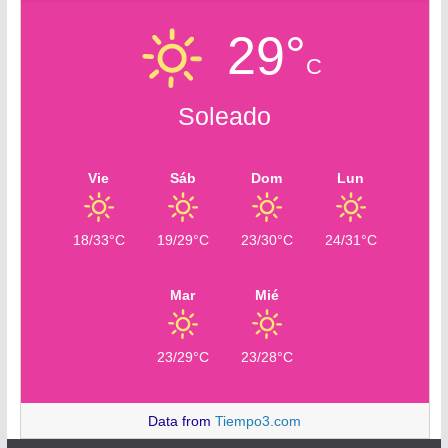
29°
C
Soleado
Vie
Sáb
Dom
Lun
18/33°C
19/29°C
23/30°C
24/31°C
Mar
Mié
23/29°C
23/28°C
Data from
Tiempo3.com