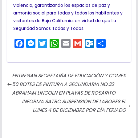
violencia, garantizando los espacios de paz y
armonía social para todas y todos los habitantes y
visitantes de Baja California, en virtud de que La
Seguridad Somos Todas y Todos.
F
M
T
W
E
G
O
C
a
e
w
h
m
m
u
o
c
s
i
a
a
a
t
m
e
s
t
t
i
i
l
p
ENTREGAN SECRETARÍA DE EDUCACIÓN Y COMEX
b
e
t
s
l
l
o
a
50 BOTES DE PINTURA A SECUNDARIA NO.32
o
n
e
A
o
r
ABRAHAM LINCOLN EN PLAYAS DE ROSARITO
o
g
r
p
k
t
INFORMA SATBC SUSPENSIÓN DE LABORES EL
k
e
p
.
i
LUNES 4 DE DICIEMBRE POR DÍA FERIADO
r
c
r
o
m