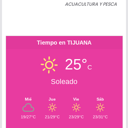
r
c
r
ACUACULTURA Y PESCA
o
m
Tiempo en TIJUANA
25°
C
Soleado
Mié
Jue
Vie
Sáb
19/27°C
21/29°C
23/29°C
23/31°C