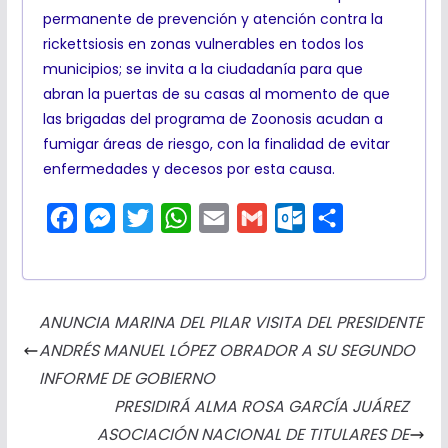
permanente de prevención y atención contra la
rickettsiosis en zonas vulnerables en todos los
municipios; se invita a la ciudadanía para que
abran la puertas de su casas al momento de que
las brigadas del programa de Zoonosis acudan a
fumigar áreas de riesgo, con la finalidad de evitar
enfermedades y decesos por esta causa.
F
M
T
W
E
G
O
C
a
e
w
h
m
m
u
o
c
s
i
a
a
a
t
m
e
s
t
t
i
i
l
p
ANUNCIA MARINA DEL PILAR VISITA DEL PRESIDENTE
b
e
t
s
l
l
o
a
ANDRÉS MANUEL LÓPEZ OBRADOR A SU SEGUNDO
o
n
e
A
o
r
INFORME DE GOBIERNO
o
g
r
p
k
t
PRESIDIRÁ ALMA ROSA GARCÍA JUÁREZ
k
e
p
.
i
ASOCIACIÓN NACIONAL DE TITULARES DE