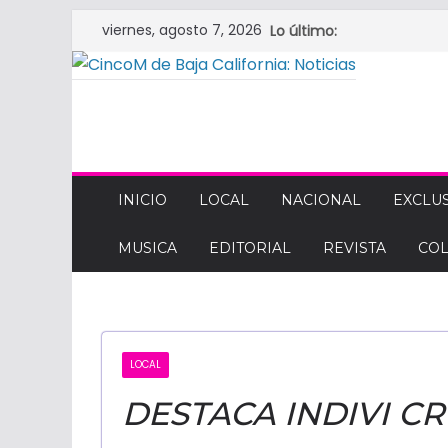
Saltar
viernes, agosto 7, 2026
Lo último:
al
contenido
CINCOM
DE
INICIO
LOCAL
NACIONAL
EXCLUS
MUSICA
EDITORIAL
REVISTA
CO
BAJA
CALIFORNIA:
LOCAL
NOTICIAS
DESTACA INDIVI C