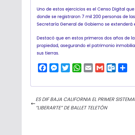
Uno de estos ejercicios es el Censo Digital que 
donde se registraron 7 mil 200 personas de l
Secretaría General de Gobierno se extenderá e
Destacó que en estos primeros dos años de la a
propiedad, asegurando el patrimonio inmobiliar
sus tierras.
F
M
T
W
E
G
O
C
a
e
w
h
m
m
u
o
c
s
i
a
a
a
t
m
e
s
t
t
i
i
l
p
ES DIF BAJA CALIFORNIA EL PRIMER SISTE
b
e
t
s
l
l
o
a
“LIBERARTE” DE BALLET TELETÓN
o
n
e
A
o
r
o
g
r
p
k
t
k
e
p
.
i