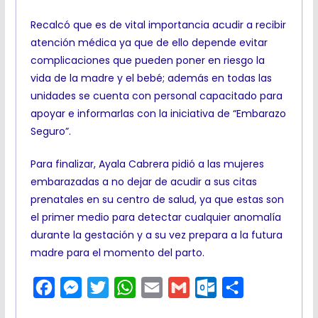
Recalcó que es de vital importancia acudir a recibir
atención médica ya que de ello depende evitar
complicaciones que pueden poner en riesgo la
vida de la madre y el bebé; además en todas las
unidades se cuenta con personal capacitado para
apoyar e informarlas con la iniciativa de “Embarazo
Seguro”.
Para finalizar, Ayala Cabrera pidió a las mujeres
embarazadas a no dejar de acudir a sus citas
prenatales en su centro de salud, ya que estas son
el primer medio para detectar cualquier anomalía
durante la gestación y a su vez prepara a la futura
madre para el momento del parto.
F
M
T
W
E
G
O
C
a
e
w
h
m
m
u
o