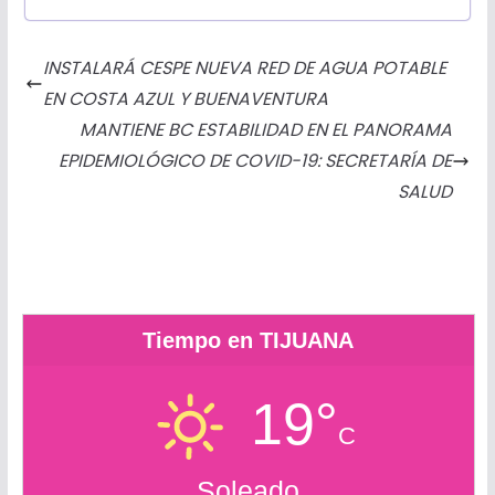
c
s
i
a
a
a
t
m
e
s
t
t
i
i
l
p
INSTALARÁ CESPE NUEVA RED DE AGUA POTABLE
b
e
t
s
l
l
o
a
EN COSTA AZUL Y BUENAVENTURA
o
n
e
A
o
r
MANTIENE BC ESTABILIDAD EN EL PANORAMA
o
g
r
p
k
t
EPIDEMIOLÓGICO DE COVID-19: SECRETARÍA DE
k
e
p
.
i
SALUD
r
c
r
o
m
Tiempo en TIJUANA
19°
C
Soleado