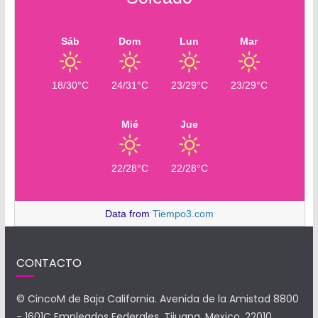
Sáb
Dom
Lun
Mar
18/30°C
24/31°C
23/29°C
23/29°C
Mié
Jue
22/28°C
22/28°C
Data from
Tiempo3.com
CONTACTO
© CincoM de Baja California. Avenida de la Amistad 8800
- 1601C Empleados Federales, Tijuana, Mexico, 22010