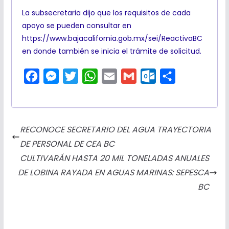
La subsecretaria dijo que los requisitos de cada
apoyo se pueden consultar en
https://www.bajacalifornia.gob.mx/sei/ReactivaBC
en donde también se inicia el trámite de solicitud.
F
M
T
W
E
G
O
C
a
e
w
h
m
m
u
o
c
s
i
a
a
a
t
m
e
s
t
t
i
i
l
p
RECONOCE SECRETARIO DEL AGUA TRAYECTORIA
b
e
t
s
l
l
o
a
DE PERSONAL DE CEA BC
o
n
e
A
o
r
CULTIVARÁN HASTA 20 MIL TONELADAS ANUALES
o
g
r
p
k
t
DE LOBINA RAYADA EN AGUAS MARINAS: SEPESCA
k
e
p
.
i
BC
r
c
r
o