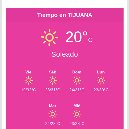
m
Tiempo en TIJUANA
20°
C
Soleado
Vie
Sáb
Dom
Lun
19/32°C
23/31°C
24/31°C
23/30°C
Mar
Mié
24/28°C
23/28°C