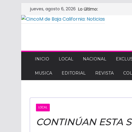
Saltar
jueves, agosto 6, 2026
Lo último:
al
contenido
CINCOM
DE
INICIO
LOCAL
NACIONAL
EXCLUS
MUSICA
EDITORIAL
REVISTA
CO
BAJA
CALIFORNIA:
LOCAL
NOTICIAS
CONTINÚAN ESTA 