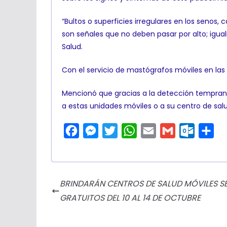
“Bultos o superficies irregulares en los senos,
son señales que no deben pasar por alto; igual
Salud.
Con el servicio de mastógrafos móviles en las
Mencionó que gracias a la detección temprana 
a estas unidades móviles o a su centro de salu
F
M
T
W
E
G
O
C
a
e
w
h
m
m
u
o
c
s
i
a
a
a
t
m
e
s
t
t
i
i
l
p
BRINDARÁN CENTROS DE SALUD MÓVILES S
b
e
t
s
l
l
o
a
GRATUITOS DEL 10 AL 14 DE OCTUBRE
o
n
e
A
o
r
o
g
r
p
k
t