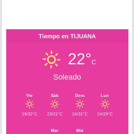
r
c
r
o
m
Tiempo en TIJUANA
22°
C
Soleado
Vie
Sáb
Dom
Lun
19/32°C
23/31°C
24/31°C
24/29°C
Mar
Mié