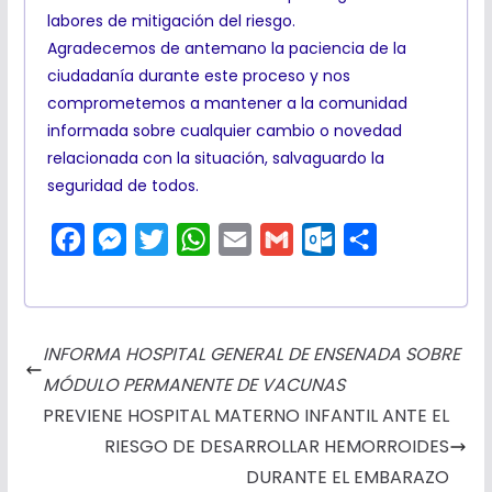
labores de mitigación del riesgo.
Agradecemos de antemano la paciencia de la
ciudadanía durante este proceso y nos
comprometemos a mantener a la comunidad
informada sobre cualquier cambio o novedad
relacionada con la situación, salvaguardo la
seguridad de todos.
F
M
T
W
E
G
O
C
a
e
w
h
m
m
u
o
c
s
i
a
a
a
t
m
e
s
t
t
i
i
l
p
INFORMA HOSPITAL GENERAL DE ENSENADA SOBRE
b
e
t
s
l
l
o
a
MÓDULO PERMANENTE DE VACUNAS
o
n
e
A
o
r
PREVIENE HOSPITAL MATERNO INFANTIL ANTE EL
o
g
r
p
k
t
RIESGO DE DESARROLLAR HEMORROIDES
k
e
p
.
i
DURANTE EL EMBARAZO