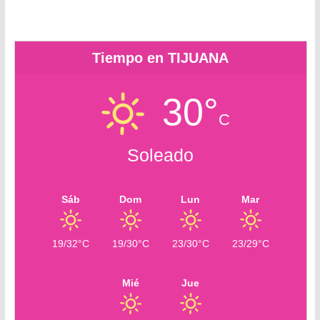
m
Tiempo en TIJUANA
30°
C
Soleado
Sáb
Dom
Lun
Mar
19/32°C
19/30°C
23/30°C
23/29°C
Mié
Jue