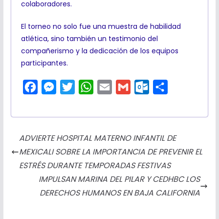
colaboradores.
El torneo no solo fue una muestra de habilidad
atlética, sino también un testimonio del
compañerismo y la dedicación de los equipos
participantes.
F
M
T
W
E
G
O
C
a
e
w
h
m
m
u
o
c
s
i
a
a
a
t
m
e
s
t
t
i
i
l
p
ADVIERTE HOSPITAL MATERNO INFANTIL DE
b
e
t
s
l
l
o
a
MEXICALI SOBRE LA IMPORTANCIA DE PREVENIR EL
o
n
e
A
o
r
ESTRÉS DURANTE TEMPORADAS FESTIVAS
o
g
r
p
k
t
IMPULSAN MARINA DEL PILAR Y CEDHBC LOS
k
e
p
.
i
DERECHOS HUMANOS EN BAJA CALIFORNIA
r
c
r
o