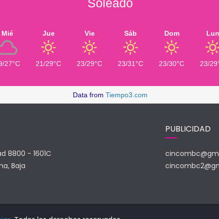
Soleado
Mié
Jue
Vie
Sáb
Dom
Lu
9/27°C
21/29°C
23/29°C
23/31°C
23/30°C
23/29
Data from
Tiempo3.com
PUBLICIDAD
ad 8800 - 1601C
cincombc@gma
na, Baja
cincombc2@gm