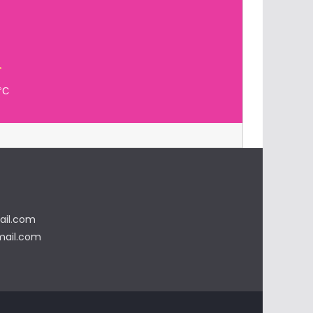
n
°C
il.com
ail.com