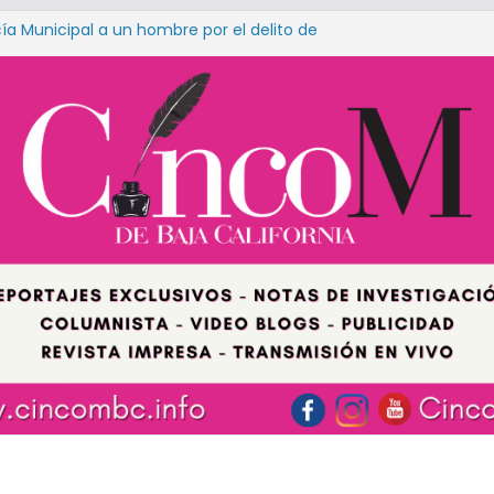
cía Municipal a un hombre por el delito de
 colonia El Pípila
Moreno con representantes de los Colegios
s de Baja California
Playas de Rosarito da seguimiento a
a fortalecer el servicio eléctrico en el
ierno Municipal la profesionalización del
sus Estancias Infantiles
cía Municipal a hombre por causar lesiones