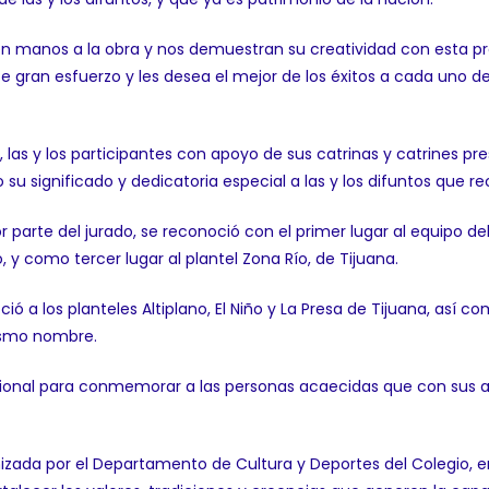
nen manos a la obra y nos demuestran su creatividad con esta p
ste gran esfuerzo y les desea el mejor de los éxitos a cada uno d
o, las y los participantes con apoyo de sus catrinas y catrines p
su significado y dedicatoria especial a las y los difuntos que r
r parte del jurado, se reconoció con el primer lugar al equipo del
o, y como tercer lugar al plantel Zona Río, de Tijuana.
a los planteles Altiplano, El Niño y La Presa de Tijuana, así com
mismo nombre.
icional para conmemorar a las personas acaecidas que con sus ac
ada por el Departamento de Cultura y Deportes del Colegio, en 