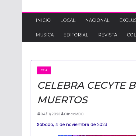
CINCOM
DE
INICIO
LOCAL
NACIONAL
EXCLUS
MUSICA
EDITORIAL
REVISTA
CO
BAJA
CALIFORNIA:
LOCAL
NOTICIAS
CELEBRA CECYTE B
MUERTOS
04/11/2023
CincoMBC
Sábado, 4 de noviembre de 2023