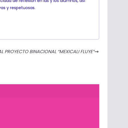
idad de reflexión en las y los alumnos, así
vas y respetuosas.
L PROYECTO BINACIONAL “MEXICALI FLUYE”