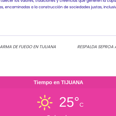
talecer los valores, tradiciones y creencias que generen la capac
as, encaminadas a la construcción de sociedades justas, inclusi
 ARMA DE FUEGO EN TIJUANA
RESPALDA SEPROA A
Tiempo en TIJUANA
25°
C