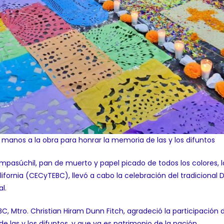
anos a la obra para honrar la memoria de las y los difuntos
empasúchil, pan de muerto y papel picado de todos los colores,
lifornia (CECyTEBC), llevó a cabo la celebración del tradicional
l.
BC, Mtro. Christian Hiram Dunn Fitch, agradeció la participación
e las y los difuntos, y que ya es patrimonio de la nación.