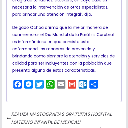
necesaria la intervención de otros especialistas,
para brindar una atención integral”, dijo.
Delgado Ochoa afirmó que la mejor manera de
conmemorar el Día Mundial de la Parálisis Cerebral
es informándose en qué consiste esta
enfermedad, las maneras de prevenirla y
brindando como siempre la atención y servicios de
calidad para ser incluyentes con la población que
presenta alguna de estas características.
F
M
T
W
E
G
O
C
a
e
w
h
m
m
u
o
c
s
i
a
a
a
t
m
e
s
t
t
i
i
l
p
REALIZA MASTOGRAFÍAS GRATUITAS HOSPITAL
b
e
t
s
l
l
o
a
MATERNO INFANTIL DE MEXICALI
o
n
e
A
o
r