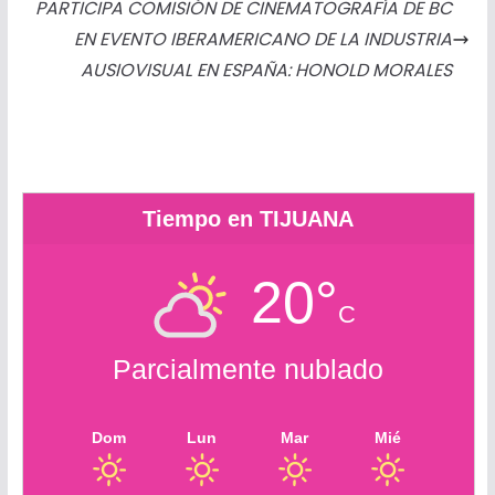
PARTICIPA COMISIÓN DE CINEMATOGRAFÍA DE BC
o
g
r
p
k
t
EN EVENTO IBERAMERICANO DE LA INDUSTRIA
k
e
p
.
i
AUSIOVISUAL EN ESPAÑA: HONOLD MORALES
r
c
r
o
m
Tiempo en TIJUANA
20°
C
Parcialmente nublado
Dom
Lun
Mar
Mié