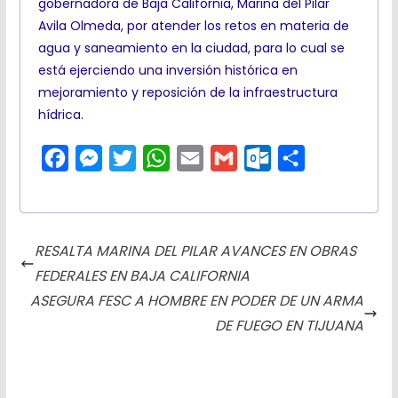
gobernadora de Baja California, Marina del Pilar
Avila Olmeda, por atender los retos en materia de
agua y saneamiento en la ciudad, para lo cual se
está ejerciendo una inversión histórica en
mejoramiento y reposición de la infraestructura
hídrica.
F
M
T
W
E
G
O
C
a
e
w
h
m
m
u
o
c
s
i
a
a
a
t
m
e
s
t
t
i
i
l
p
RESALTA MARINA DEL PILAR AVANCES EN OBRAS
b
e
t
s
l
l
o
a
FEDERALES EN BAJA CALIFORNIA
o
n
e
A
o
r
ASEGURA FESC A HOMBRE EN PODER DE UN ARMA
o
g
r
p
k
t
DE FUEGO EN TIJUANA
k
e
p
.
i
r
c
r
o