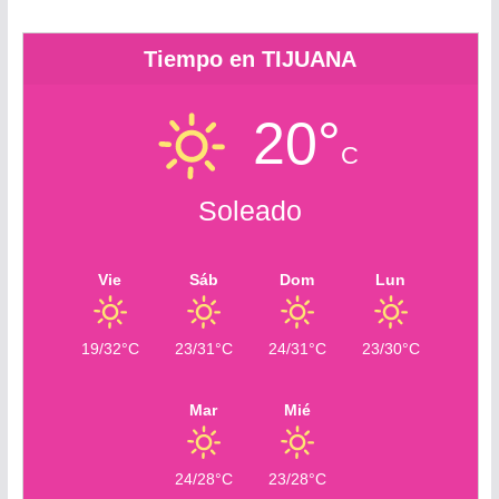
m
Tiempo en TIJUANA
20°
C
Soleado
Vie
Sáb
Dom
Lun
19/32°C
23/31°C
24/31°C
23/30°C
Mar
Mié
24/28°C
23/28°C