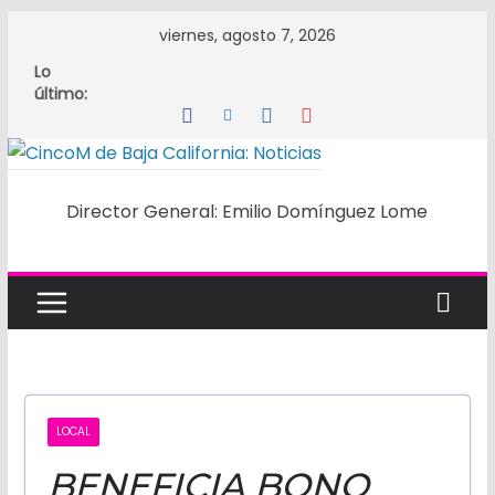
Saltar
viernes, agosto 7, 2026
al
Lo
contenido
último:
Director General: Emilio Domínguez Lome
CINCOM
DE
BAJA
CALIFORNI
LOCAL
BENEFICIA BONO
NOTICIAS