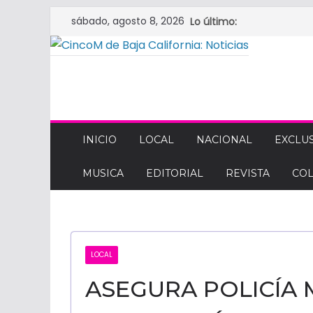
Saltar
sábado, agosto 8, 2026
Lo último:
al
contenido
CINCOM
DE
INICIO
LOCAL
NACIONAL
EXCLUS
MUSICA
EDITORIAL
REVISTA
CO
BAJA
CALIFORNIA:
LOCAL
NOTICIAS
ASEGURA POLICÍA 