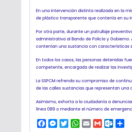
En una intervención distinta realizada en la m
de plástico transparente que contenía en su in
Por otra parte, durante un patrullaje prevent
administrativa al Bando de Policía y Gobierno. 
contenían una sustancia con características si
En todos los casos, las personas detenidas fu
competente, encargada de realizar las investi
La SSPCM refrenda su compromiso de continuar 
de las calles sustancias que representan una 
Asimismo, exhorta a la ciudadanía a denunciar
línea 089 o mediante el número de emergenci
F
M
T
W
E
G
O
C