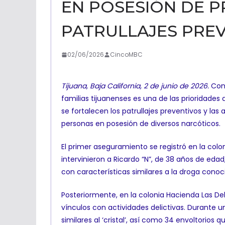
EN POSESIÓN DE P
PATRULLAJES PRE
02/06/2026
CincoMBC
Tijuana, Baja California, 2 de junio de 2026.
Cont
familias tijuanenses es una de las prioridad
se fortalecen los patrullajes preventivos y la
personas en posesión de diversos narcóticos.
El primer aseguramiento se registró en la colo
intervinieron a Ricardo “N”, de 38 años de eda
con características similares a la droga conoci
Posteriormente, en la colonia Hacienda Las Del
vínculos con actividades delictivas. Durante 
similares al ‘cristal’, así como 34 envoltorios