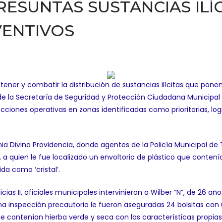
RESUNTAS SUSTANCIAS ILÍ
VENTIVOS
ener y combatir la distribución de sustancias ilícitas que ponen 
es de la Secretaría de Seguridad y Protección Ciudadana Munici
s acciones operativas en zonas identificadas como prioritarias, 
nia Divina Providencia, donde agentes de la Policía Municipal de
d, a quien le fue localizado un envoltorio de plástico que conten
da como ‘cristal’.
icias II, oficiales municipales intervinieron a Wilber “N”, de 2
una inspección precautoria le fueron aseguradas 24 bolsitas con
 que contenían hierba verde y seca con las características propia