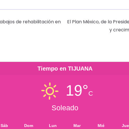
abajos de rehabilitación en
El Plan México, de la Presi
y crecim
Tiempo en TIJUANA
19°
C
Soleado
Sáb
Dom
Lun
Mar
Mié
Jue