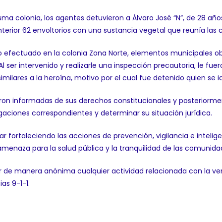
isma colonia, los agentes detuvieron a Álvaro José “N”, de 28 año
terior 62 envoltorios con una sustancia vegetal que reunía las 
ivo efectuado en la colonia Zona Norte, elementos municipales 
Al ser intervenido y realizarle una inspección precautoria, le fu
milares a la heroína, motivo por el cual fue detenido quien se i
eron informadas de sus derechos constitucionales y posteriorme
gaciones correspondientes y determinar su situación jurídica.
fortaleciendo las acciones de prevención, vigilancia e intelig
amenaza para la salud pública y la tranquilidad de las comunida
 de manera anónima cualquier actividad relacionada con la vent
as 9-1-1.