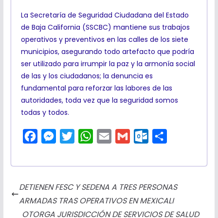
La Secretaría de Seguridad Ciudadana del Estado
de Baja California (SSCBC) mantiene sus trabajos
operativos y preventivos en las calles de los siete
municipios, asegurando todo artefacto que podría
ser utilizado para irrumpir la paz y la armonía social
de las y los ciudadanos; la denuncia es
fundamental para reforzar las labores de las
autoridades, toda vez que la seguridad somos
todas y todos.
F
M
T
W
E
G
O
C
a
e
w
h
m
m
u
o
c
s
i
a
a
a
t
m
e
s
t
t
i
i
l
p
DETIENEN FESC Y SEDENA A TRES PERSONAS
b
e
t
s
l
l
o
a
ARMADAS TRAS OPERATIVOS EN MEXICALI
o
n
e
A
o
r
OTORGA JURISDICCIÓN DE SERVICIOS DE SALUD