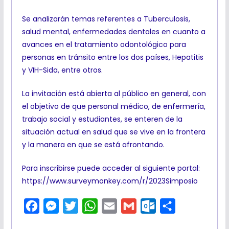
Se analizarán temas referentes a Tuberculosis,
salud mental, enfermedades dentales en cuanto a
avances en el tratamiento odontológico para
personas en tránsito entre los dos países, Hepatitis
y VIH-Sida, entre otros.
La invitación está abierta al público en general, con
el objetivo de que personal médico, de enfermería,
trabajo social y estudiantes, se enteren de la
situación actual en salud que se vive en la frontera
y la manera en que se está afrontando.
Para inscribirse puede acceder al siguiente portal:
https://www.surveymonkey.com/r/2023Simposio
F
M
T
W
E
G
O
C
a
e
w
h
m
m
u
o