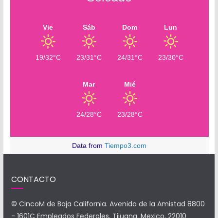
Vie
Sáb
Dom
Lun
19/32°C
23/31°C
24/31°C
23/30°C
Mar
Mié
24/28°C
23/28°C
Data from
Tiempo3.com
CONTACTO
© CincoM de Baja California. Avenida de la Amistad 8800
- 1601C Empleados Federales, Tijuana, Mexico, 22010