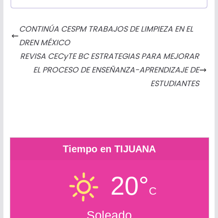
c
s
i
a
a
a
t
m
e
s
t
t
i
i
l
p
CONTINÚA CESPM TRABAJOS DE LIMPIEZA EN EL
b
e
t
s
l
l
o
a
DREN MÉXICO
o
n
e
A
o
r
REVISA CECyTE BC ESTRATEGIAS PARA MEJORAR
o
g
r
p
k
t
EL PROCESO DE ENSEÑANZA-APRENDIZAJE DE
k
e
p
.
i
ESTUDIANTES
r
c
r
o
m
Tiempo en TIJUANA
20°
C
Soleado