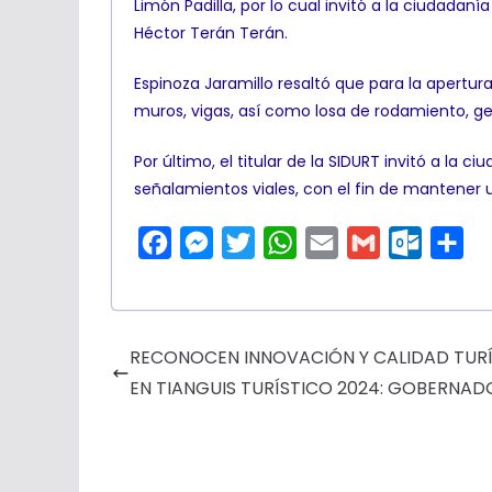
Limón Padilla, por lo cual invitó a la ciudada
Héctor Terán Terán.
Espinoza Jaramillo resaltó que para la apertur
muros, vigas, así como losa de rodamiento, g
Por último, el titular de la SIDURT invitó a la 
señalamientos viales, con el fin de mantener u
F
M
T
W
E
G
O
C
a
e
w
h
m
m
u
o
c
s
i
a
a
a
t
m
e
s
t
t
i
i
l
p
RECONOCEN INNOVACIÓN Y CALIDAD TURÍ
b
e
t
s
l
l
o
a
EN TIANGUIS TURÍSTICO 2024: GOBERNAD
o
n
e
A
o
r
o
g
r
p
k
t
k
e
p
.
i