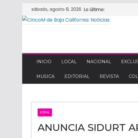
Saltar
sábado, agosto 8, 2026
Lo último:
al
contenido
CINCOM
DE
INICIO
LOCAL
NACIONAL
EXCLUS
MUSICA
EDITORIAL
REVISTA
CO
BAJA
CALIFORNIA:
LOCAL
NOTICIAS
ANUNCIA SIDURT 